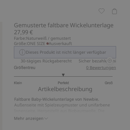
Gemusterte faltbare Wickelunterlage
27,99 €
Farbe:
Naturweiß / gemustert
Größe:
ONE SIZE
Ausverkauft
Dieses Produkt ist nicht länger verfügbar
Pay
30-tägiges Rückgaberecht
Sicher bezahlen mit PayPal & 
Größentreu
0
Bewertungen
3
Klein
Perfekt
Groß
von
Basierend
Artikelbeschreibung
5
auf
Faltbare Baby-Wickelunterlage von Newbie.
10
Außenseite mit Spielzeugmuster und unifarbene
Bewertungen
Innenseite. Hergestellt aus Biobaumwolle. Die
Unterlage ist gesteppt und gepolstert, damit Ihr
Mehr anzeigen
Baby schön weich und bequem liegt. Lässt sich
leicht zusammenfalten und mit Schlaufe und Knopf