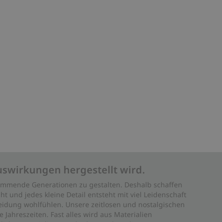
uswirkungen hergestellt wird.
 kommende Generationen zu gestalten. Deshalb schaffen
ht und jedes kleine Detail entsteht mit viel Leidenschaft
leidung wohlfühlen. Unsere zeitlosen und nostalgischen
Jahreszeiten. Fast alles wird aus Materialien