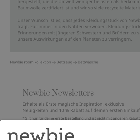
hergestellt, die die Umwelt weniger belasten als herkömm
Baumwolle zertifiziert ist und wir so viele recycelte Mate
Unser Wunsch ist es, dass jedes Kleidungsstück von Newb
trägt. Für immer in den Nähten verwoben. Kleidungsstück
Erinnerungen mit jüngeren Schwestern und Brüdern zu sc
unsere Auswirkungen auf den Planeten zu verringern.
Newbie room kollektion
Bettzeug
Bettwäsche
Newbie Newsletters
Erhalte als Erste magische Inspiration, exklusive
Neuigkeiten und 10 % Rabatt auf deinen ersten Einkauf
*Gilt nur für deine erste Bestellung und ist nicht mit anderen Rabat
oder Angeboten kombinierbar. Gilt nicht für limitierte Artikel. Bitte
überprüfe deinen Spam-Ordner. Lies unsere
Datenschutzrichtlinie
,
FAQ
&
Cookie-Richtlinie
.