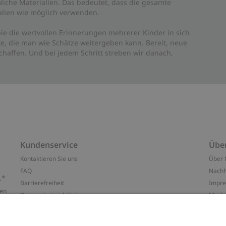
liche Materialien. Das bedeutet, dass die gesamte
rialien wie möglich verwenden.
ie die wertvollen Erinnerungen mehrerer Kinder in sich
e, die man wie Schätze weitergeben kann. Bereit, neue
haffen. Und bei jedem Schritt streben wir danach,
Kundenservice
Übe
Kontaktieren Sie uns
Über 
FAQ
Nachh
.*
Barrierefreiheit
Impr
ten
Datenschutzrichtlinie
Marke
Allgemeine Geschäftsbedingungen
Press
Cookie-Richtlinie
#YES