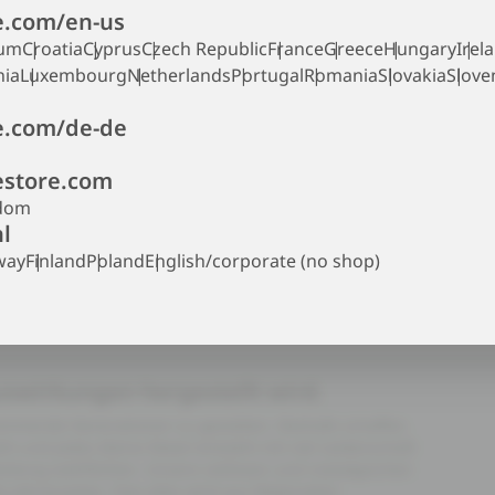
.com/en-us
ium
Croatia
Cyprus
Czech Republic
France
Greece
Hungary
Irel
nia
Luxembourg
Netherlands
Portugal
Romania
Slovakia
Slove
.com/de-de
store.com
gdom
l
way
Finland
Poland
English/corporate (no shop)
uswirkungen hergestellt wird.
 kommende Generationen zu gestalten. Deshalb schaffen
ht und jedes kleine Detail entsteht mit viel Leidenschaft
leidung wohlfühlen. Unsere zeitlosen und nostalgischen
Jahreszeiten. Fast alles wird aus Materialien