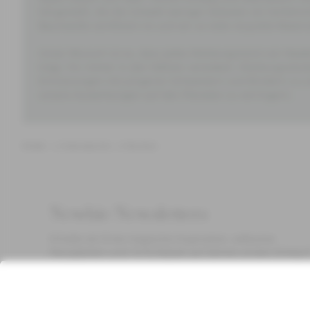
hergestellt, die die Umwelt weniger belasten als herkömm
Baumwolle zertifiziert ist und wir so viele recycelte Mate
Unser Wunsch ist es, dass jedes Kleidungsstück von Newb
trägt. Für immer in den Nähten verwoben. Kleidungsstück
Erinnerungen mit jüngeren Schwestern und Brüdern zu sc
unsere Auswirkungen auf den Planeten zu verringern.
Kinder
Unterwäsche
Höschen
Newbie Newsletters
Erhalte als Erste magische Inspiration, exklusive
Neuigkeiten und 10 % Rabatt auf deinen ersten Einkauf
*Gilt nur für deine erste Bestellung und ist nicht mit anderen Rabat
oder Angeboten kombinierbar. Gilt nicht für limitierte Artikel. Bitte
überprüfe deinen Spam-Ordner. Lies unsere
Datenschutzrichtlinie
,
FAQ
&
Cookie-Richtlinie
.