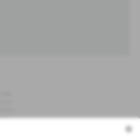
r uns
Newbie
altigkeit
essum
n-Assets
e
NEWBIE