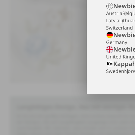
Newbie
Austria
Belg
Latvia
Lithua
Switzerland
Newbie
Germany
Newbie
United Kin
Kappah
Sweden
Nor
Langlebiges Design, das mit weniger A
Es ist uns ein großes Anliegen, eine schöne Zukunft für
wir Designs, die auf Langlebigkeit ausgelegt sind. Jede Na
und Sorgfalt. Wir möchten, dass Kinder sich in unserer K
Styles setzen sich über Trends hinweg und überdauern die 