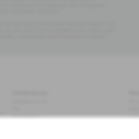
liche Materialien. Das bedeutet, dass die gesamte
rialien wie möglich verwenden.
ie die wertvollen Erinnerungen mehrerer Kinder in sich
e, die man wie Schätze weitergeben kann. Bereit, neue
haffen. Und bei jedem Schritt streben wir danach,
Kundenservice
Übe
Kontaktieren Sie uns
Über 
FAQ
Nachh
.*
Barrierefreiheit
Impr
ten
Datenschutzrichtlinie
Marke
Allgemeine Geschäftsbedingungen
Press
Cookie-Richtlinie
#YES