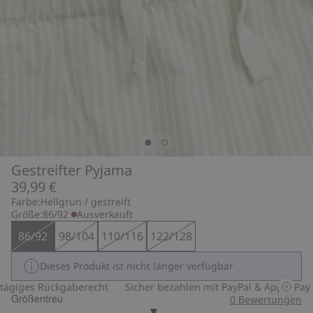
Gestreifter Pyjama
39,99 €
Farbe:
Hellgrün / gestreift
Größe:
86/92
Ausverkauft
86/92
98/104
110/116
122/128
Dieses Produkt ist nicht länger verfügbar
giges Rückgaberecht
Sicher bezahlen mit PayPal & Apple Pay
Größentreu
0
Bewertungen