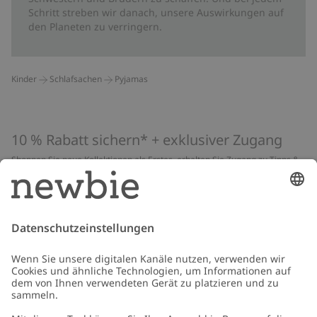
Schritt streben wir danach, unsere Auswirkungen auf
den Planeten zu verringern.
Kinder
Schlafsachen
Pyjamas
10 % Rabatt sichern* + exklusiver Zugang
Shoppen Sie neue Kollektionen als Erstes, erhalten Sie Zugang zu Tipps &
Guides und profitieren Sie von exklusiven Angeboten
*Gilt nur für deine erste Bestellung und ist nicht mit anderen Rabatten
oder Angeboten kombinierbar. Gilt nicht für limitierte Artikel. Lies unsere
Datenschutzrichtlinie
,
FAQ
&
Cookie-Richtlinie
.
E-Mail
Schicken