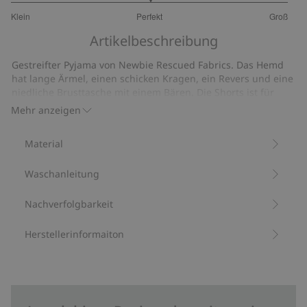
3
Klein
Perfekt
Groß
von
Basierend
5
Artikelbeschreibung
auf
11
Gestreifter Pyjama von Newbie Rescued Fabrics. Das Hemd
Bewertungen
hat lange Ärmel, einen schicken Kragen, ein Revers und eine
niedliche Brusttasche mit einem Bären. Die Shorts ist für
eine bequeme Passform mit praktischen Seitentaschen,
Mehr anzeigen
elastischem Bund und Tunnelzug ausgestattet.
Wir retten übrig gebliebene Newbie-Stoffe, um daraus
Material
neue Produkte zu kreieren, die wieder geliebt werden.
Artikelnummer
:
447508
Waschanleitung
Bio-Baumwolle
Nachverfolgbarkeit
Herstellerinformaiton