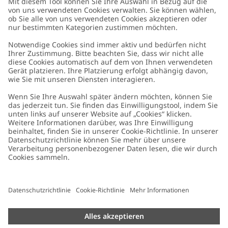
Kundenservice
Kontaktieren Sie uns
Über uns
FAQ
Über Newbie
Germany
Standort ändern
Barrierefreiheit
Nachhaltigkeit
Cookies
Datenschutzrichtlinie
Impressum
Allgemeine Geschäftsbedingungen
Marken-Assets
Cookie-Richtlinie
Presse
Größenratgeber
#YESNEWBIE