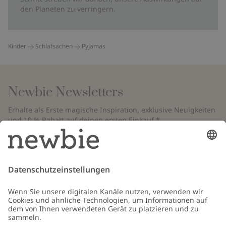
den Planeten zu verringern.
Kinder
Schlafsachen
Pyjamas
Newbie Newsletters
Erhalte als Erste magische Inspiration, exklusive Neuigkeiten
und 10 % Rabatt auf deinen ersten Einkauf.*
*Gilt nur für deine erste Bestellung und ist nicht mit anderen Rabatten
oder Angeboten kombinierbar. Gilt nicht für limitierte Artikel. Bitte
überprüfe deinen Spam-Ordner. Lies unsere
Datenschutzrichtlinie
,
FAQ
&
Cookie-Richtlinie
.
E-Mail
Schicken