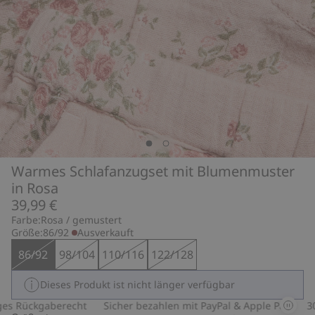
Warmes Schlafanzugset mit Blumenmuster
in Rosa
39,99 €
Farbe:
Rosa / gemustert
Größe:
86/92
Ausverkauft
86/92
98/104
110/116
122/128
Dieses Produkt ist nicht länger verfügbar
s Rückgaberecht
Sicher bezahlen mit PayPal & Apple Pay
30-t