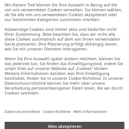
Kundenservice
Kontaktieren Sie uns
Über uns
FAQ
Über Newbie
Germany
Standort ändern
Barrierefreiheit
Nachhaltigkeit
Cookies
Datenschutzrichtlinie
Impressum
Allgemeine Geschäftsbedingungen
Marken-Assets
Cookie-Richtlinie
Presse
Größenratgeber
#YESNEWBIE