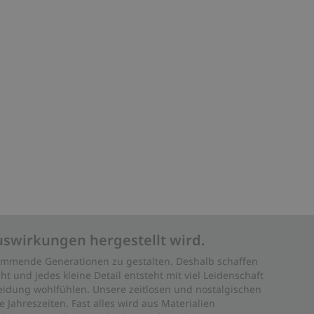
uswirkungen hergestellt wird.
 kommende Generationen zu gestalten. Deshalb schaffen
ht und jedes kleine Detail entsteht mit viel Leidenschaft
leidung wohlfühlen. Unsere zeitlosen und nostalgischen
Jahreszeiten. Fast alles wird aus Materialien