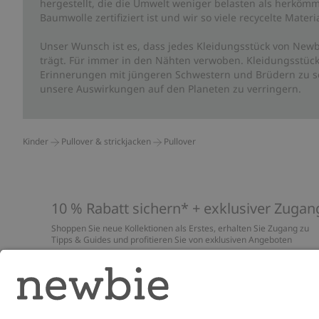
hergestellt, die die Umwelt weniger belasten als herkömm
Baumwolle zertifiziert ist und wir so viele recycelte Mate
Unser Wunsch ist es, dass jedes Kleidungsstück von Newb
trägt. Für immer in den Nähten verwoben. Kleidungsstück
Erinnerungen mit jüngeren Schwestern und Brüdern zu sc
unsere Auswirkungen auf den Planeten zu verringern.
Kinder
Pullover & strickjacken
Pullover
10 % Rabatt sichern* + exklusiver Zugan
Shoppen Sie neue Kollektionen als Erstes, erhalten Sie Zugang zu
Tipps & Guides und profitieren Sie von exklusiven Angeboten
*Gilt nur für deine erste Bestellung und ist nicht mit anderen Rabat
oder Angeboten kombinierbar. Gilt nicht für limitierte Artikel. Lies
unsere
Datenschutzrichtlinie
,
FAQ
&
Cookie-Richtlinie
.