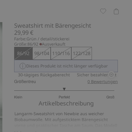
Sweatshirt mit Bärengesicht
29,99 €
Farbe:
Grün / detail/stickerei
Größe:
86/92
Ausverkauft
86/92
98/104
110/116
122/128
Dieses Produkt ist nicht länger verfügbar
ay
30-tägiges Rückgaberecht
Sicher bezahlen mit PayPal & A
Größentreu
0
Bewertungen
3
Klein
Perfekt
Groß
von
Basierend
Artikelbeschreibung
5
auf
Langarm-Sweatshirt von Newbie aus weicher
8
Biobaumwolle. Mit aufgesticktem Bärengesicht
Bewertungen
vorne und praktischer Tasche am Saum. Das Modell
hat Rippbündchen an den Ärmeln, am Saum und