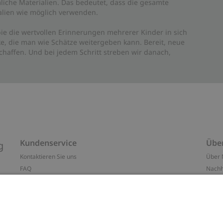
liche Materialien. Das bedeutet, dass die gesamte
rialien wie möglich verwenden.
ie die wertvollen Erinnerungen mehrerer Kinder in sich
e, die man wie Schätze weitergeben kann. Bereit, neue
haffen. Und bei jedem Schritt streben wir danach,
Kundenservice
Übe
g
Kontaktieren Sie uns
Über 
FAQ
Nachh
ten
Barrierefreiheit
Impr
Datenschutzrichtlinie
Marke
Allgemeine Geschäftsbedingungen
Press
Cookie-Richtlinie
#YES