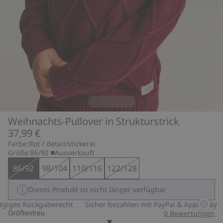
Weihnachts-Pullover in Strukturstrick
37,99 €
Farbe:
Rot / detail/stickerei
Größe:
86/92
Ausverkauft
86/92
98/104
110/116
122/128
Dieses Produkt ist nicht länger verfügbar
iges Rückgaberecht
Sicher bezahlen mit PayPal & Apple Pay
Größentreu
0
Bewertungen