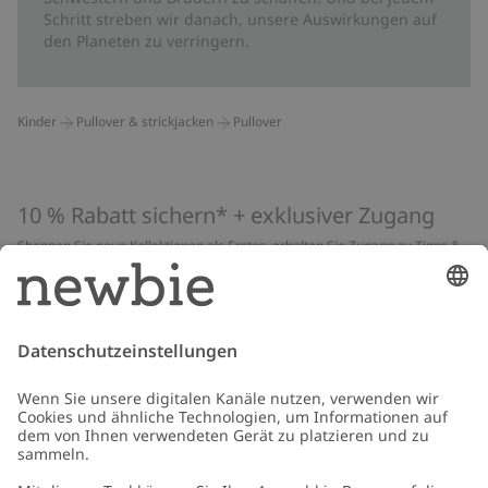
Schritt streben wir danach, unsere Auswirkungen auf
den Planeten zu verringern.
Kinder
Pullover & strickjacken
Pullover
10 % Rabatt sichern* + exklusiver Zugang
Shoppen Sie neue Kollektionen als Erstes, erhalten Sie Zugang zu Tipps &
Guides und profitieren Sie von exklusiven Angeboten
*Gilt nur für deine erste Bestellung und ist nicht mit anderen Rabatten
oder Angeboten kombinierbar. Gilt nicht für limitierte Artikel. Lies unsere
Datenschutzrichtlinie
,
FAQ
&
Cookie-Richtlinie
.
E-Mail
Schicken