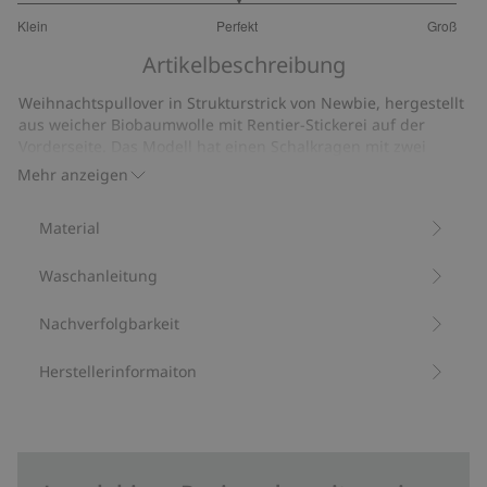
3
Klein
Perfekt
Groß
von
Basierend
5
Artikelbeschreibung
auf
11
Weihnachtspullover in Strukturstrick von Newbie, hergestellt
Bewertungen
aus weicher Biobaumwolle mit Rentier-Stickerei auf der
Vorderseite. Das Modell hat einen Schalkragen mit zwei
Knöpfen – einen funktionalen und einen Zierknopf – sowie
Mehr anzeigen
Rippbündchen an Ärmeln und Saum. Ein zeitloser Pullover
für alle Anlässe der Saison.
Material
Aus 100 % Biobaumwolle.
Artikelnummer
:
506139
Waschanleitung
Bio-Baumwolle –GOTS
Nachverfolgbarkeit
Herstellerinformaiton