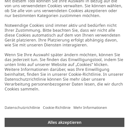
Kundenservice
Kontaktieren Sie uns
Über uns
FAQ
Über Newbie
Germany
Standort ändern
Barrierefreiheit
Nachhaltigkeit
Cookies
Datenschutzrichtlinie
Impressum
Allgemeine Geschäftsbedingungen
Marken-Assets
Cookie-Richtlinie
Presse
Größenratgeber
#YESNEWBIE