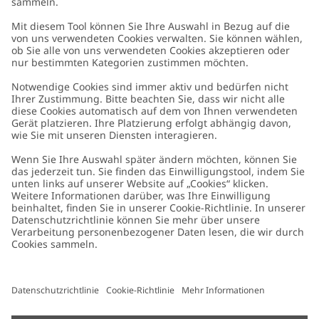
Kundenservice
Kontaktieren Sie uns
Über uns
FAQ
Über Newbie
Germany
Standort ändern
Barrierefreiheit
Nachhaltigkeit
Cookies
Datenschutzrichtlinie
Impressum
Allgemeine Geschäftsbedingungen
Marken-Assets
Cookie-Richtlinie
Presse
Größenratgeber