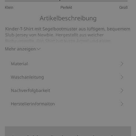
2.777777777777778
Klein
Perfekt
Groß
von
Basierend
5
Artikelbeschreibung
auf
9
Kinder-T-Shirt mit Segelbootmuster aus luftigem, bequemem
Bewertungen
Slub-Jersey von Newbie. Hergestellt aus weicher
Biobaumwolle. Das Shirt hat kurze Ärmel und einen
gerippten Halsausschnitt.
Mehr anzeigen
Segelbootmuster.
Slub-Jersey.
Material
Aus 100 % Biobaumwolle.
Artikelnummer
:
837799
Waschanleitung
Bio-Baumwolle –GOTS
Nachverfolgbarkeit
Herstellerinformaiton