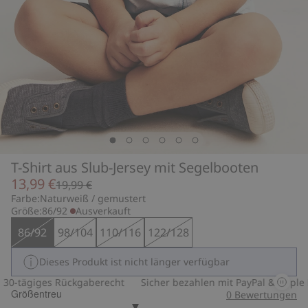
T-Shirt aus Slub-Jersey mit Segelbooten
13,99 €
19,99 €
Farbe:
Naturweiß / gemustert
Größe:
86/92
Ausverkauft
86/92
98/104
110/116
122/128
Dieses Produkt ist nicht länger verfügbar
0-tägiges Rückgaberecht
Sicher bezahlen mit PayPal & Apple Pa
Größentreu
0
Bewertungen