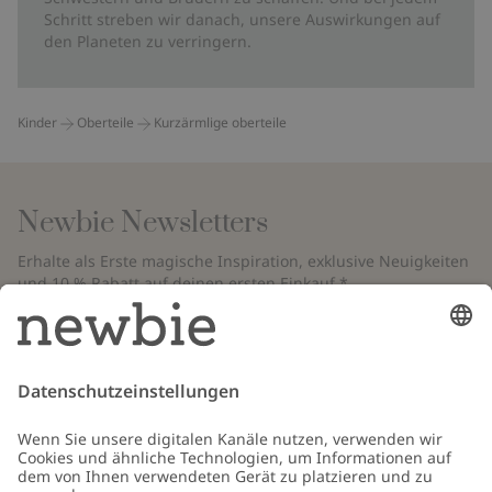
Schritt streben wir danach, unsere Auswirkungen auf
den Planeten zu verringern.
Kinder
Oberteile
Kurzärmlige oberteile
Newbie Newsletters
Erhalte als Erste magische Inspiration, exklusive Neuigkeiten
und 10 % Rabatt auf deinen ersten Einkauf.*
*Gilt nur für deine erste Bestellung und ist nicht mit anderen Rabatten
oder Angeboten kombinierbar. Gilt nicht für limitierte Artikel. Bitte
überprüfe deinen Spam-Ordner. Lies unsere
Datenschutzrichtlinie
,
FAQ
&
Cookie-Richtlinie
.
E-Mail
Schicken