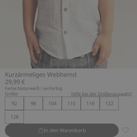
Kurzärmeliges Webhemd
29,99 €
Farbe:
Naturweiß / einfarbig
Größe:
Hilfe bei der Größenauswahl?
92
98
104
110
116
122
128
In den Warenkorb
Kurzär