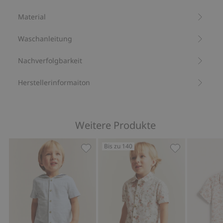
Kurzärmelig.
Material
Stehkragen.
Aus 100 % Biobaumwolle.
Waschanleitung
Artikelnummer
:
837591
Bio-Baumwolle –GOTS
Nachverfolgbarkeit
Herstellerinformaiton
Weitere Produkte
Bis zu 140
Webhemd mit Matrosenkragen, Zu Fa
Kurzärmliges 