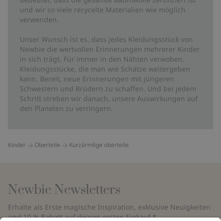
und wir so viele recycelte Materialien wie möglich
verwenden.
Unser Wunsch ist es, dass jedes Kleidungsstück von
Newbie die wertvollen Erinnerungen mehrerer Kinder
in sich trägt. Für immer in den Nähten verwoben.
Kleidungsstücke, die man wie Schätze weitergeben
kann. Bereit, neue Erinnerungen mit jüngeren
Schwestern und Brüdern zu schaffen. Und bei jedem
Schritt streben wir danach, unsere Auswirkungen auf
den Planeten zu verringern.
Kinder
Oberteile
Kurzärmlige oberteile
Newbie Newsletters
Erhalte als Erste magische Inspiration, exklusive Neuigkeiten
und 10 % Rabatt auf deinen ersten Einkauf.*