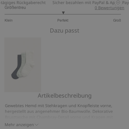
giges Rückgaberecht
Sicher bezahlen mit PayPal & Apple Pay
Größentreu
0
Bewertungen
3
Klein
Perfekt
Groß
von
Basierend
5
Dazu passt
auf
1
Bewertungen
Artikelbeschreibung
Socken
im
Gewebtes Hemd mit Stehkragen und Knopfleiste vorne,
3er-
hergestellt aus angenehmer Bio-Baumwolle. Dekorative
Pack
Brusttasche mit Chambray-Detail vorne und Kragen mit
Chambray-Detail und kleinem Knopf hinten. Stilvolles Hemd
Mehr anzeigen
für Kinder von Newbie mit kleinen, hübschen Details.