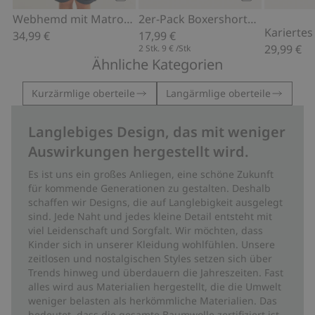
Kaufen
Kaufen
Webhemd mit Matrosenkragen
2er-Pack Boxershorts mit Gummibund
34,99 €
17,99 €
29,99 €
2 Stk.
9 €
/Stk
Ähnliche Kategorien
Kurzärmlige oberteile
Langärmlige oberteile
Langlebiges Design, das mit weniger
Auswirkungen hergestellt wird.
Es ist uns ein großes Anliegen, eine schöne Zukunft
für kommende Generationen zu gestalten. Deshalb
schaffen wir Designs, die auf Langlebigkeit ausgelegt
sind. Jede Naht und jedes kleine Detail entsteht mit
viel Leidenschaft und Sorgfalt. Wir möchten, dass
Kinder sich in unserer Kleidung wohlfühlen. Unsere
zeitlosen und nostalgischen Styles setzen sich über
Trends hinweg und überdauern die Jahreszeiten. Fast
alles wird aus Materialien hergestellt, die die Umwelt
weniger belasten als herkömmliche Materialien. Das
bedeutet, dass die gesamte Baumwolle zertifiziert ist