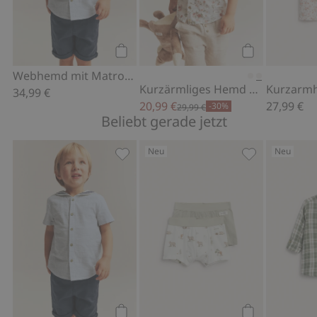
Kaufen
Kaufen
Webhemd mit Matrosenkragen
Kurzärmliges Hemd mit Blumenmuster
34,99 €
20,99 €
27,99 €
-30%
29,99 €
Beliebt gerade jetzt
Neu
Neu
Webhemd mit Matrosenkragen, Zu Fa
2er-Pack Boxe