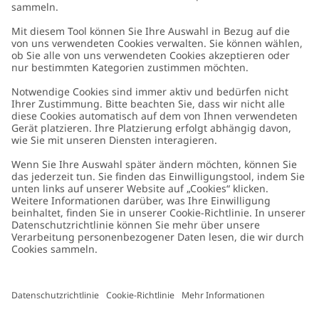
Kundenservice
Kontaktieren Sie uns
Über uns
FAQ
Über Newbie
Germany
Standort ändern
Barrierefreiheit
Nachhaltigkeit
Cookies
Datenschutzrichtlinie
Impressum
Allgemeine Geschäftsbedingungen
Marken-Assets
Cookie-Richtlinie
Presse