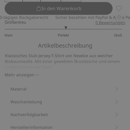
In den Warenkorb
T-Shir
tägiges Rückgaberecht
Sicher bezahlen mit PayPal & Apple Pay
Größentreu
0
Bewertungen
3.076923076923077
Klein
Perfekt
Groß
von
Basierend
5
Artikelbeschreibung
auf
26
Klassisches Slub-Jersey-T-Shirt von Newbie aus weicher
Bewertungen
Biobaumwolle. Mit einer gewebten Brusttasche und einem
praktischen Knopf oben.
Aus 100 % Biobaumwolle.
Mehr anzeigen
Artikelnummer
:
837450
Bio-Baumwolle –GOTS
Material
Waschanleitung
Nachverfolgbarkeit
Herstellerinformaiton