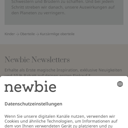
Schwestern und Brüdern zu schaffen. Und bei jedem
Schritt streben wir danach, unsere Auswirkungen auf
den Planeten zu verringern.
Kinder
Oberteile
Kurzärmlige oberteile
Newbie Newsletters
Erhalte als Erste magische Inspiration, exklusive Neuigkeiten
und 10 % Rabatt auf deinen ersten Einkauf.*
*Gilt nur für deine erste Bestellung und ist nicht mit anderen Rabatten
oder Angeboten kombinierbar. Gilt nicht für limitierte Artikel. Bitte
überprüfe deinen Spam-Ordner. Lies unsere
Datenschutzrichtlinie
,
FAQ
&
Cookie-Richtlinie
.
E-Mail
Schicken