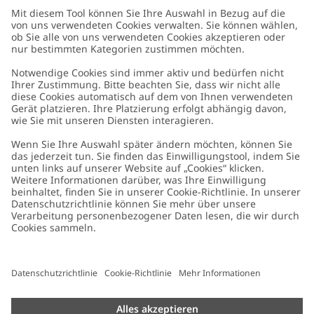
Kundenservice
Kontaktieren Sie uns
Über uns
FAQ
Über Newbie
Germany
Standort ändern
Barrierefreiheit
Nachhaltigkeit
Cookies
Datenschutzrichtlinie
Impressum
Allgemeine Geschäftsbedingungen
Marken-Assets
Cookie-Richtlinie
Presse
Größenratgeber
#YESNEWBIE