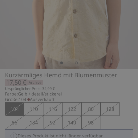
Kurzärmliges Hemd mit Blumenmuster
17,50 €
Archive
Ursprünglicher Preis: 34,99 €
Farbe:
Gelb / detail/stickerei
Größe:
104
Ausverkauft
104
110
116
122
80
128
86
134
92
140
98
Dieses Produkt ist nicht länger verfügbar