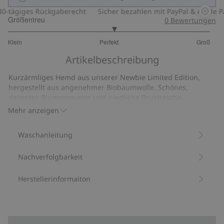
-tägiges Rückgaberecht
Sicher bezahlen mit PayPal & Apple Pa
Größentreu
0
Bewertungen
3.090909090909091
Klein
Perfekt
Groß
von
Basierend
5
Artikelbeschreibung
auf
22
Kurzärmliges Hemd aus unserer Newbie Limited Edition,
Bewertungen
hergestellt aus angenehmer Biobaumwolle. Schönes,
dezentes Blumenmuster und niedliche Brusttasche.
Funktionaler Knopfleiste und Umschlagkragen. Ein stilvolles
Mehr anzeigen
Hemd für Kinder, das für den Alltag ebenso perfekt ist wie
für festliche Anlässe.
Waschanleitung
Aus 100 % Biobaumwolle.
Artikelnummer
:
428110
Nachverfolgbarkeit
Herstellerinformaiton