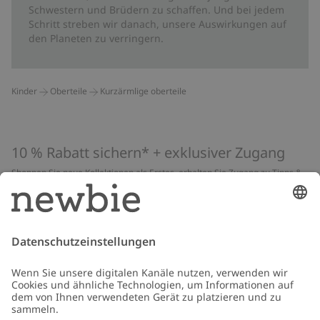
Schwestern und Brüdern zu schaffen. Und bei jedem
Schritt streben wir danach, unsere Auswirkungen auf
den Planeten zu verringern.
Kinder
Oberteile
Kurzärmlige oberteile
10 % Rabatt sichern* + exklusiver Zugang
Shoppen Sie neue Kollektionen als Erstes, erhalten Sie Zugang zu Tipps &
Guides und profitieren Sie von exklusiven Angeboten
*Gilt nur für deine erste Bestellung und ist nicht mit anderen Rabatten
oder Angeboten kombinierbar. Gilt nicht für limitierte Artikel. Lies unsere
Datenschutzrichtlinie
,
FAQ
&
Cookie-Richtlinie
.
E-Mail
Schicken