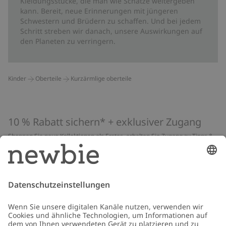
Kleidungsstücke, die man wie Schätze weitergeben
kann. Bereit, neue Erinnerungen mit jüngeren
Schwestern und Brüdern zu schaffen. Und bei jedem
Schritt streben wir danach, unsere Auswirkungen auf
den Planeten zu verringern.
Kinder
Oberteile
Kurzärmlige oberteile
10 % Rabatt sichern* + exklusiver Zugang
Shoppen Sie neue Kollektionen als Erstes, erhalten Sie Zugang zu Tipps &
Guides und profitieren Sie von exklusiven Angeboten
*Gilt nur für deine erste Bestellung und ist nicht mit anderen Rabatten
oder Angeboten kombinierbar. Gilt nicht für limitierte Artikel. Lies unsere
Datenschutzrichtlinie
,
FAQ
&
Cookie-Richtlinie
.
E-Mail
Schicken