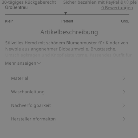
30-tägiges Rückgaberecht
Sicher bezahlen mit PayPal & Apple P
Größentreu
0
Bewertungen
2.931034482758621
Klein
Perfekt
Groß
von
Basierend
5
Artikelbeschreibung
auf
29
Stilvolles Hemd mit schönem Blumenmuster für Kinder von
Bewertungen
Newbie aus angenehmer Biobaumwolle. Brusttasche,
Umschlagkragen und Knopfleiste vorne. Passendes Outfit für
Mama und Geschwister erhältlich.
Mehr anzeigen
Aus 100 % Biobaumwolle.
Artikelnummer
:
427955
Material
Waschanleitung
Nachverfolgbarkeit
Herstellerinformaiton