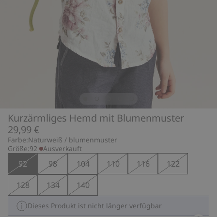
Kurzärmliges Hemd mit Blumenmuster
29,99 €
Farbe:
Naturweiß / blumenmuster
Größe:
92
Ausverkauft
92
98
104
110
116
122
128
134
140
Dieses Produkt ist nicht länger verfügbar