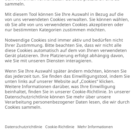
Kundenservice
Kontaktieren Sie uns
Über uns
FAQ
Über Newbie
Germany
Standort ändern
Barrierefreiheit
Nachhaltigkeit
Cookies
Datenschutzrichtlinie
Impressum
Allgemeine Geschäftsbedingungen
Marken-Assets
Cookie-Richtlinie
Presse