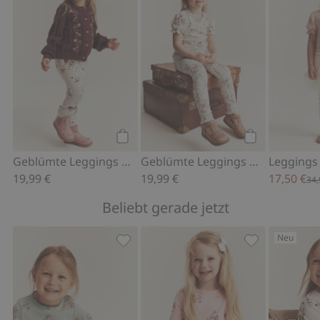
Kaufen
Kaufen
Geblümte Leggings mit Spitzenvolant
Geblümte Leggings mit Spitze
Leggings 
19,99 €
19,99 €
17,50 €
34,
Beliebt gerade jetzt
Neu
Geblümtes Schößchen-Oberteil mit la
Geblümtes Sch