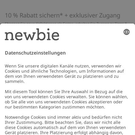
10 % Rabatt sichern* + exklusiver Zugang
Shoppen Sie neue Kollektionen als Erstes, erhalten Sie Zugang zu Tipps &
Guides und profitieren Sie von exklusiven Angeboten
*Gilt nur für deine erste Bestellung und ist nicht mit anderen Rabatten
oder Angeboten kombinierbar. Gilt nicht für limitierte Artikel. Lies unsere
Datenschutzrichtlinie
,
FAQ
&
Cookie-Richtlinie
.
E-Mail
Schicken
Kundenservice
Kontaktieren Sie uns