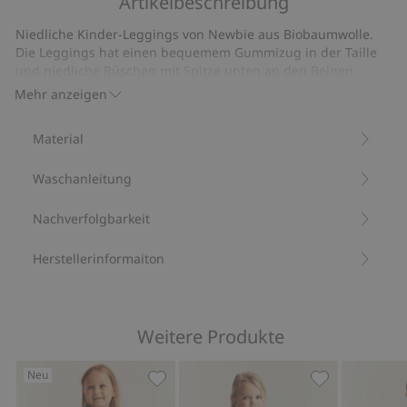
Artikelbeschreibung
Geblümtes
Sandale
Schößchen-
Hällevik
Niedliche Kinder-Leggings von Newbie aus Biobaumwolle.
Oberteil
Die Leggings hat einen bequemem Gummizug in der Taille
mit
und niedliche Rüschen mit Spitze unten an den Beinen.
langen
Weiche und bequeme Basic-Leggings für Kinder.
Mehr anzeigen
Mit 95 % Biobaumwolle.
Ärmeln
Artikelnummer
:
903179
Material
Bio-Baumwolle –GOTS
Waschanleitung
Nachverfolgbarkeit
Herstellerinformaiton
Weitere Produkte
Neu
Geblümte Leggings mit Spitzenvolant,
Geblümte Legg