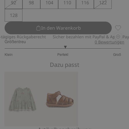
92
98
104
110
116
122
128
In den Warenkorb
Leggin
giges Rückgaberecht
Sicher bezahlen mit PayPal & Apple Pay
Größentreu
0
Bewertungen
3.074074074074074
Klein
Perfekt
Groß
von
Basierend
5
Dazu passt
auf
54
Bewertungen