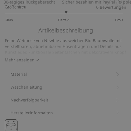
30-tägiges Rückgaberecht
Sicher bezahlen mit PayPal & Apple 
Größentreu
0
Bewertungen
3.066666666666667
Klein
Perfekt
Groß
von
Basierend
5
Artikelbeschreibung
auf
30
Feine Webhose von Newbie aus weicher Bio-Baumwolle mit
Bewertungen
verstellbaren, abnehmbaren Hosenträgern und Details aus
Kunstleder. Funktionale Seitentaschen mit dekorativem Knopf
und dekorativen Taschen hinten. Knopfleiste vorne und
Mehr anzeigen
verstellbarer Gummizug an der Taille für eine bequeme
Passform. In verschiedenen Kindergrößen erhältlich – für
Material
einen tollen Geschwister-Partnerlook.
Aus 100 % Biobaumwolle.
Waschanleitung
Artikelnummer
:
489286
Bio-Baumwolle –GOTS
Nachverfolgbarkeit
Herstellerinformaiton