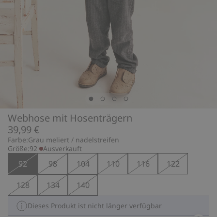
Webhose mit Hosenträgern
39,99 €
Farbe:
Grau meliert / nadelstreifen
Größe:
92
Ausverkauft
92
98
104
110
116
122
128
134
140
Dieses Produkt ist nicht länger verfügbar