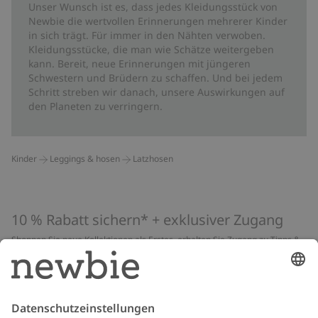
Unser Wunsch ist es, dass jedes Kleidungsstück von
Newbie die wertvollen Erinnerungen mehrerer Kinder
in sich trägt. Für immer in den Nähten verwoben.
Kleidungsstücke, die man wie Schätze weitergeben
kann. Bereit, neue Erinnerungen mit jüngeren
Schwestern und Brüdern zu schaffen. Und bei jedem
Schritt streben wir danach, unsere Auswirkungen auf
den Planeten zu verringern.
Kinder
Leggings & hosen
Latzhosen
10 % Rabatt sichern* + exklusiver Zugang
Shoppen Sie neue Kollektionen als Erstes, erhalten Sie Zugang zu Tipps &
Guides und profitieren Sie von exklusiven Angeboten
*Gilt nur für deine erste Bestellung und ist nicht mit anderen Rabatten
oder Angeboten kombinierbar. Gilt nicht für limitierte Artikel. Lies unsere
Datenschutzrichtlinie
,
FAQ
&
Cookie-Richtlinie
.