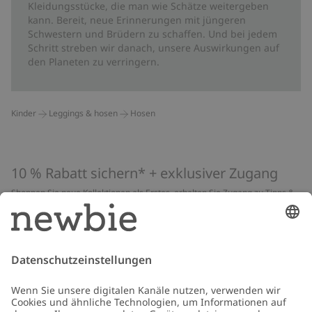
Kleidungsstücke, die man wie Schätze weitergeben
kann. Bereit, neue Erinnerungen mit jüngeren
Schwestern und Brüdern zu schaffen. Und bei jedem
Schritt streben wir danach, unsere Auswirkungen auf
den Planeten zu verringern.
Kinder
Leggings & hosen
Hosen
10 % Rabatt sichern* + exklusiver Zugang
Shoppen Sie neue Kollektionen als Erstes, erhalten Sie Zugang zu Tipps &
Guides und profitieren Sie von exklusiven Angeboten
*Gilt nur für deine erste Bestellung und ist nicht mit anderen Rabatten
oder Angeboten kombinierbar. Gilt nicht für limitierte Artikel. Lies unsere
Datenschutzrichtlinie
,
FAQ
&
Cookie-Richtlinie
.
E-Mail
Schicken