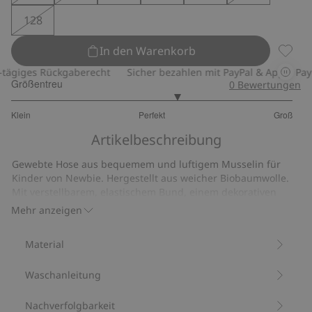
128
In den Warenkorb
Hose a
giges Rückgaberecht
Sicher bezahlen mit PayPal & Apple Pay
Größentreu
0
Bewertungen
3.352941176470588
Klein
Perfekt
Groß
von
Basierend
5
Artikelbeschreibung
auf
17
Gewebte Hose aus bequemem und luftigem Musselin für
Bewertungen
Kinder von Newbie. Hergestellt aus weicher Biobaumwolle.
Mit verstellbarem, elastischem Bund, einem dekorativen
Kordelzug mit Fischgrätenmuster und umgeschlagenen
Mehr anzeigen
Beinabschlüssen. Dekorative Knöpfe vorne und zwei Taschen
vorne und hinten.
Material
Verstellbarer elastischer Bund.
Taschen.
Waschanleitung
Musselin.
Aus 100 % Biobaumwolle.
Artikelnummer
:
833426
Nachverfolgbarkeit