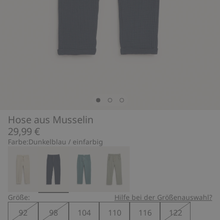
Hose aus Musselin
29,99 €
Farbe:
Dunkelblau / einfarbig
Größe:
Hilfe bei der Größenauswahl?
92
98
104
110
116
122