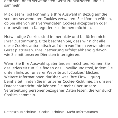
Kundenservice
Kontaktieren Sie uns
Über uns
FAQ
Über Newbie
Germany
Standort ändern
Barrierefreiheit
Nachhaltigkeit
Cookies
Datenschutzrichtlinie
Impressum
Allgemeine Geschäftsbedingungen
Marken-Assets
Cookie-Richtlinie
Presse