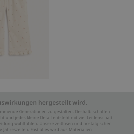
uswirkungen hergestellt wird.
 kommende Generationen zu gestalten. Deshalb schaffen
ht und jedes kleine Detail entsteht mit viel Leidenschaft
leidung wohlfühlen. Unsere zeitlosen und nostalgischen
Jahreszeiten. Fast alles wird aus Materialien