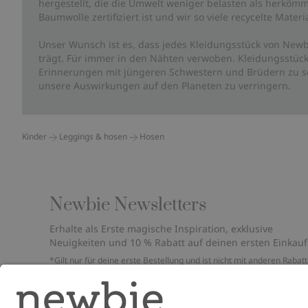
hergestellt, die die Umwelt weniger belasten als herkömm
Baumwolle zertifiziert ist und wir so viele recycelte Mate
Unser Wunsch ist es, dass jedes Kleidungsstück von Newb
trägt. Für immer in den Nähten verwoben. Kleidungsstück
Erinnerungen mit jüngeren Schwestern und Brüdern zu sc
unsere Auswirkungen auf den Planeten zu verringern.
Kinder
Leggings & hosen
Hosen
Newbie Newsletters
Erhalte als Erste magische Inspiration, exklusive
Neuigkeiten und 10 % Rabatt auf deinen ersten Einkauf
*Gilt nur für deine erste Bestellung und ist nicht mit anderen Rabat
oder Angeboten kombinierbar. Gilt nicht für limitierte Artikel. Bitte
überprüfe deinen Spam-Ordner. Lies unsere
Datenschutzrichtlinie
,
FAQ
&
Cookie-Richtlinie
.