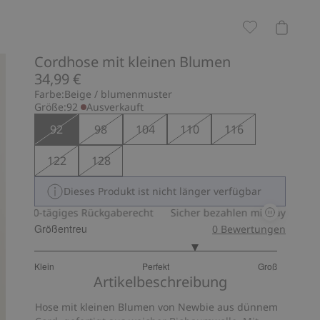
Cordhose mit kleinen Blumen
34,99 €
Farbe:
Beige / blumenmuster
Größe:
92
Ausverkauft
92
98
104
110
116
122
128
Dieses Produkt ist nicht länger verfügbar
30-tägiges Rückgaberecht
Sicher bezahlen mit PayPal & Apple
Größentreu
0
Bewertungen
3.666666666666667
Klein
Perfekt
Groß
von
Basierend
Artikelbeschreibung
5
auf
Hose mit kleinen Blumen von Newbie aus dünnem
9