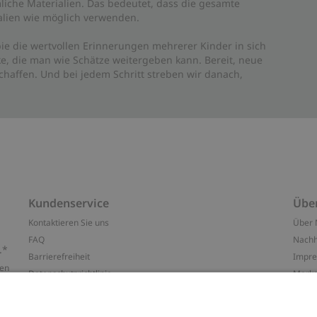
liche Materialien. Das bedeutet, dass die gesamte
rialien wie möglich verwenden.
ie die wertvollen Erinnerungen mehrerer Kinder in sich
e, die man wie Schätze weitergeben kann. Bereit, neue
haffen. Und bei jedem Schritt streben wir danach,
Kundenservice
Übe
Kontaktieren Sie uns
Über 
FAQ
Nachh
.*
Barrierefreiheit
Impr
ten
Datenschutzrichtlinie
Marke
Allgemeine Geschäftsbedingungen
Press
Cookie-Richtlinie
#YES