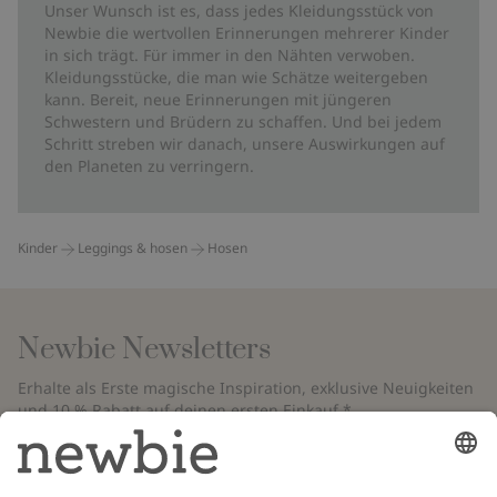
Unser Wunsch ist es, dass jedes Kleidungsstück von
Newbie die wertvollen Erinnerungen mehrerer Kinder
in sich trägt. Für immer in den Nähten verwoben.
Kleidungsstücke, die man wie Schätze weitergeben
kann. Bereit, neue Erinnerungen mit jüngeren
Schwestern und Brüdern zu schaffen. Und bei jedem
Schritt streben wir danach, unsere Auswirkungen auf
den Planeten zu verringern.
Kinder
Leggings & hosen
Hosen
Newbie Newsletters
Erhalte als Erste magische Inspiration, exklusive Neuigkeiten
und 10 % Rabatt auf deinen ersten Einkauf.*
*Gilt nur für deine erste Bestellung und ist nicht mit anderen Rabatten
oder Angeboten kombinierbar. Gilt nicht für limitierte Artikel. Bitte
überprüfe deinen Spam-Ordner. Lies unsere
Datenschutzrichtlinie
,
FAQ
&
Cookie-Richtlinie
.