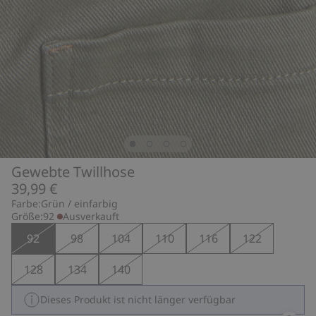
Gewebte Twillhose
39,99 €
Farbe:
Grün / einfarbig
Größe:
92
Ausverkauft
92
98
104
110
116
122
128
134
140
Dieses Produkt ist nicht länger verfügbar