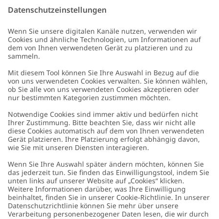
E-Mail
Schicken
Kundenservice
Kontaktieren Sie uns
Über uns
FAQ
Über Newbie
Germany
Standort ändern
Barrierefreiheit
Nachhaltigkeit
Cookies
Datenschutzrichtlinie
Impressum