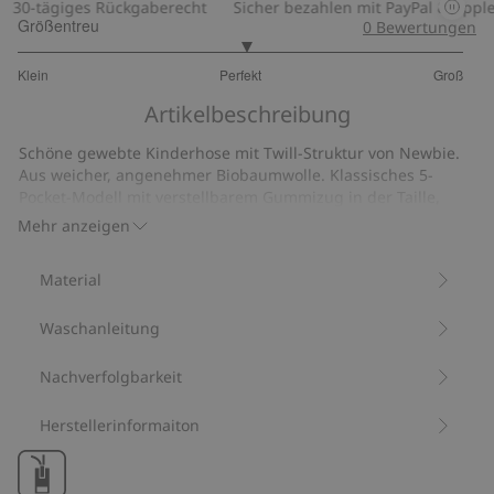
30-tägiges Rückgaberecht
Sicher bezahlen mit PayPal & Apple P
Größentreu
0
Bewertungen
3.047619047619047
Klein
Perfekt
Groß
von
Basierend
5
Artikelbeschreibung
auf
42
Schöne gewebte Kinderhose mit Twill-Struktur von Newbie.
Bewertungen
Aus weicher, angenehmer Biobaumwolle. Klassisches 5-
Pocket-Modell mit verstellbarem Gummizug in der Taille,
Knopf und Hosenschlitz vorne.
Mehr anzeigen
Mit 98 % Biobaumwolle.
Artikelnummer
:
468041
Material
Bio-Baumwolle –GOTS
Waschanleitung
Nachverfolgbarkeit
Herstellerinformaiton