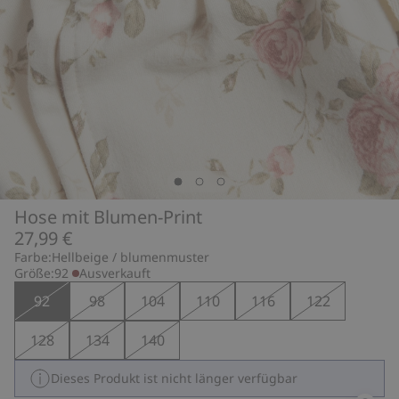
Hose mit Blumen-Print
27,99 €
Farbe:
Hellbeige / blumenmuster
Größe:
92
Ausverkauft
92
98
104
110
116
122
128
134
140
Dieses Produkt ist nicht länger verfügbar