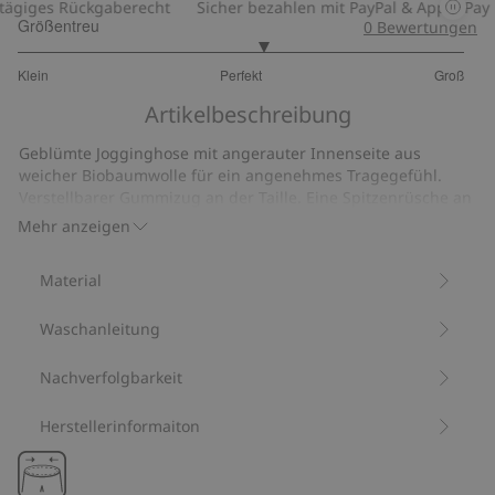
giges Rückgaberecht
Sicher bezahlen mit PayPal & Apple Pay
Größentreu
0
Bewertungen
3.2
Klein
Perfekt
Groß
von
Basierend
5
Artikelbeschreibung
auf
20
Geblümte Jogginghose mit angerauter Innenseite aus
Bewertungen
weicher Biobaumwolle für ein angenehmes Tragegefühl.
Verstellbarer Gummizug an der Taille. Eine Spitzenrüsche an
den Beinabschlüssen ist ein schöner Blickfang.
Mehr anzeigen
Seitentaschen und eine Gesäßtasche verbinden einen
stilvollen Look mit Funktionalität. Auch in Damen- und
Material
anderen Kindergrößen erhältlich für einen perfekten
Partnerlook mit Mama und Geschwistern.
Waschanleitung
Mit 95 % Biobaumwolle.
Artikelnummer
:
466052
Bio-Baumwolle –GOTS
Nachverfolgbarkeit
Herstellerinformaiton