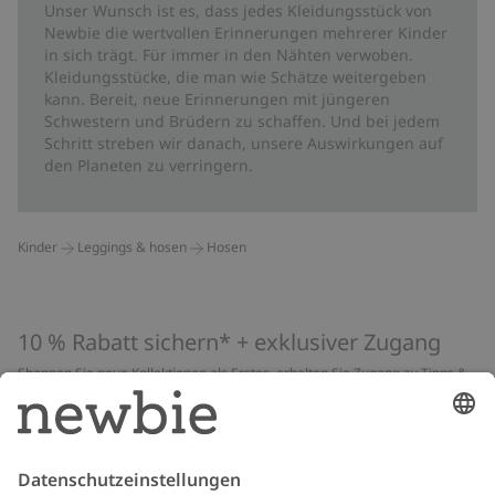
Unser Wunsch ist es, dass jedes Kleidungsstück von
Newbie die wertvollen Erinnerungen mehrerer Kinder
in sich trägt. Für immer in den Nähten verwoben.
Kleidungsstücke, die man wie Schätze weitergeben
kann. Bereit, neue Erinnerungen mit jüngeren
Schwestern und Brüdern zu schaffen. Und bei jedem
Schritt streben wir danach, unsere Auswirkungen auf
den Planeten zu verringern.
Kinder
Leggings & hosen
Hosen
10 % Rabatt sichern* + exklusiver Zugang
Shoppen Sie neue Kollektionen als Erstes, erhalten Sie Zugang zu Tipps &
Guides und profitieren Sie von exklusiven Angeboten
*Gilt nur für deine erste Bestellung und ist nicht mit anderen Rabatten
oder Angeboten kombinierbar. Gilt nicht für limitierte Artikel. Lies unsere
Datenschutzrichtlinie
,
FAQ
&
Cookie-Richtlinie
.