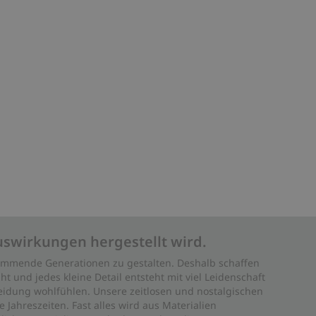
uswirkungen hergestellt wird.
 kommende Generationen zu gestalten. Deshalb schaffen
ht und jedes kleine Detail entsteht mit viel Leidenschaft
leidung wohlfühlen. Unsere zeitlosen und nostalgischen
Jahreszeiten. Fast alles wird aus Materialien