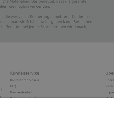
liche Materialien. Das bedeutet, dass die gesamte
rialien wie möglich verwenden.
ie die wertvollen Erinnerungen mehrerer Kinder in sich
e, die man wie Schätze weitergeben kann. Bereit, neue
haffen. Und bei jedem Schritt streben wir danach,
Kundenservice
Übe
Kontaktieren Sie uns
Über 
FAQ
Nachh
.*
Barrierefreiheit
Impr
ten
Datenschutzrichtlinie
Marke
Allgemeine Geschäftsbedingungen
Press
Cookie-Richtlinie
#YES