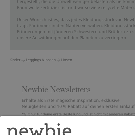
hergestellt, die die Umwelt weniger belasten als herkömm
Baumwolle zertifiziert ist und wir so viele recycelte Mate
Unser Wunsch ist es, dass jedes Kleidungsstück von Newb
trägt. Für immer in den Nähten verwoben. Kleidungsstück
Erinnerungen mit jüngeren Schwestern und Brüdern zu sc
unsere Auswirkungen auf den Planeten zu verringern.
Kinder
Leggings & hosen
Hosen
Newbie Newsletters
Erhalte als Erste magische Inspiration, exklusive
Neuigkeiten und 10 % Rabatt auf deinen ersten Einkauf
*Gilt nur für deine erste Bestellung und ist nicht mit anderen Rabat
oder Angeboten kombinierbar. Gilt nicht für limitierte Artikel. Bitte
überprüfe deinen Spam-Ordner. Lies unsere
Datenschutzrichtlinie
,
FAQ
&
Cookie-Richtlinie
.