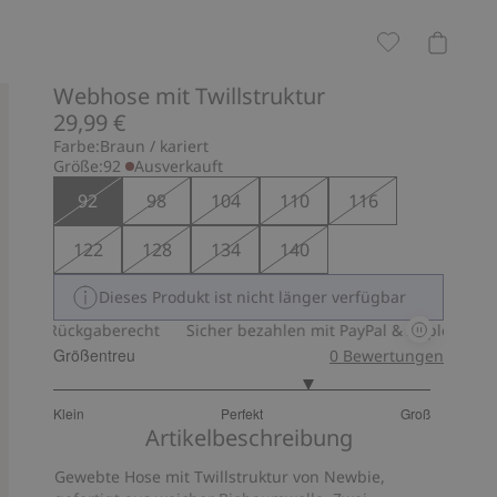
Webhose mit Twillstruktur
29,99 €
Farbe:
Braun / kariert
Größe:
92
Ausverkauft
92
98
104
110
116
122
128
134
140
Dieses Produkt ist nicht länger verfügbar
es Rückgaberecht
Sicher bezahlen mit PayPal & Apple Pay
30
Größentreu
0
Bewertungen
3.727272727272728
Klein
Perfekt
Groß
von
Basierend
Artikelbeschreibung
5
auf
Gewebte Hose mit Twillstruktur von Newbie,
11