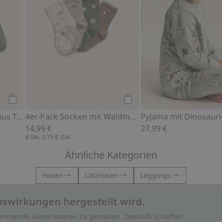
Kaufen
Kaufen
Steppjacke mit Kragen aus Teddyfleece
4er-Pack Socken mit Waldmotiv
Pyjama mit Dinosauri
14,99 €
27,99 €
4 Stk.
3,75 €
/Stk
Ähnliche Kategorien
Hosen
Latzhosen
Leggings
uswirkungen hergestellt wird.
 kommende Generationen zu gestalten. Deshalb schaffen