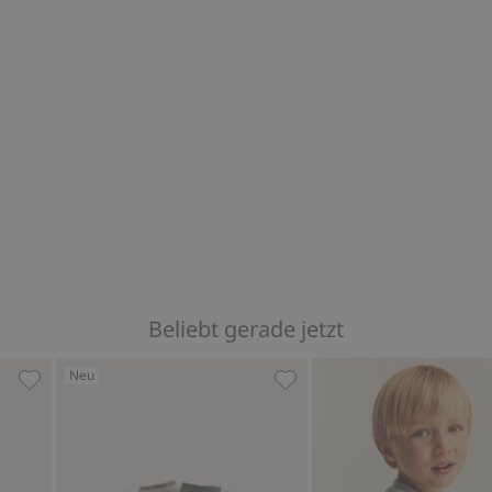
Beliebt gerade jetzt
Neu
nosauriern, Zu Favoriten hinzufügen
Steppjacke mit Kragen aus Teddyfleece, Zu Favoriten hi
4er-Pack Socken mit Waldm