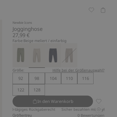
Newbie Icons
Jogginghose
27,99 €
Farbe:
Beige meliert / einfarbig
Größe:
Hilfe bei der Größenauswahl?
92
98
104
110
116
122
128
In den Warenkorb
Jogginghos
30-tägiges Rückgaberecht
Sicher bezahlen mit PayPal & Apple P
Größentreu
0
Bewertungen