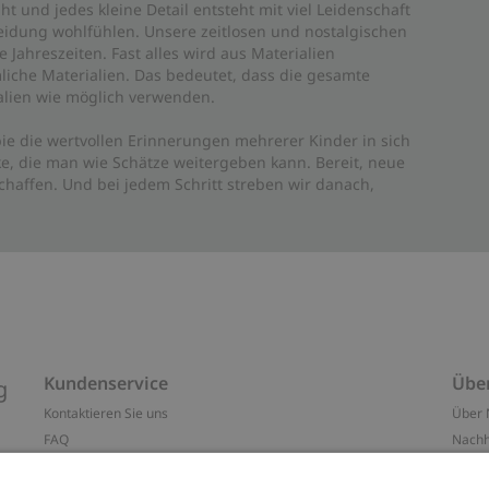
ht und jedes kleine Detail entsteht mit viel Leidenschaft
leidung wohlfühlen. Unsere zeitlosen und nostalgischen
Jahreszeiten. Fast alles wird aus Materialien
liche Materialien. Das bedeutet, dass die gesamte
rialien wie möglich verwenden.
ie die wertvollen Erinnerungen mehrerer Kinder in sich
e, die man wie Schätze weitergeben kann. Bereit, neue
haffen. Und bei jedem Schritt streben wir danach,
Kundenservice
Übe
g
Kontaktieren Sie uns
Über 
FAQ
Nachh
ten
Barrierefreiheit
Impr