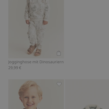
Kaufen
Jogginghose mit Dinosauriern
29,99 €
Kurzärmeliges T-Shirt mit Di