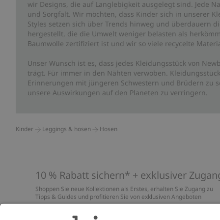
wir Designs, die auf Langlebigkeit ausgelegt sind. Jede Na
und Sorgfalt. Wir möchten, dass Kinder sich in unserer K
Styles setzen sich über Trends hinweg und überdauern die 
hergestellt, die die Umwelt weniger belasten als herkömm
Baumwolle zertifiziert ist und wir so viele recycelte Mate
Unser Wunsch ist es, dass jedes Kleidungsstück von Newb
trägt. Für immer in den Nähten verwoben. Kleidungsstück
Erinnerungen mit jüngeren Schwestern und Brüdern zu sc
unsere Auswirkungen auf den Planeten zu verringern.
Kinder
Leggings & hosen
Hosen
10 % Rabatt sichern* + exklusiver Zugan
Shoppen Sie neue Kollektionen als Erstes, erhalten Sie Zugang zu
Tipps & Guides und profitieren Sie von exklusiven Angeboten
*Gilt nur für deine erste Bestellung und ist nicht mit anderen Rabat
oder Angeboten kombinierbar. Gilt nicht für limitierte Artikel. Lies