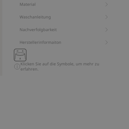
Material
Artikelnummer
:
449025
Bio-Baumwolle –GOTS
Waschanleitung
Nachverfolgbarkeit
Herstellerinformaiton
Klicken Sie auf die Symbole, um mehr zu
erfahren.