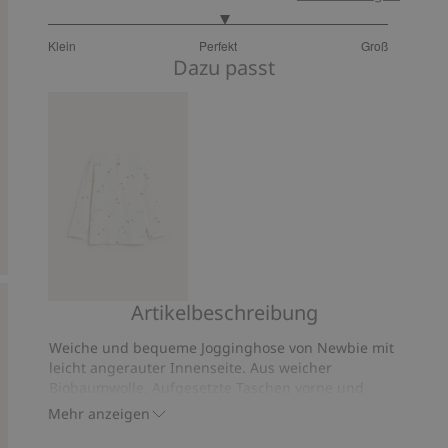
3.085714285714286
Klein
Perfekt
Groß
von
Basierend
Dazu passt
5
auf
280
Bewertungen
Artikelbeschreibung
Langärmeliges
T-
Weiche und bequeme Jogginghose von Newbie mit
Shirt
leicht angerauter Innenseite. Aus weicher
mit
Biobaumwolle. Aufgesetzte Taschen vorne und
Waffelmuster
Ziergesäßtasche aus Rippmaterial. Dekorative
Mehr anzeigen
Knöpfe vorne und elastische Beinabschlüsse.
Aus 100 % Biobaumwolle.