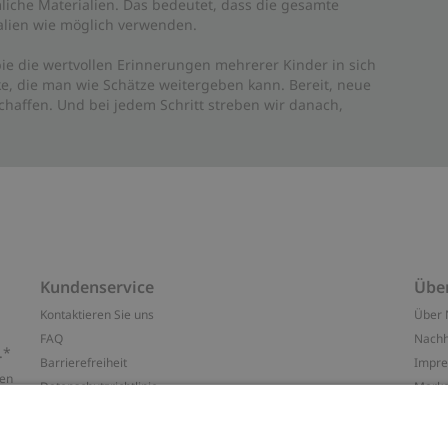
liche Materialien. Das bedeutet, dass die gesamte
rialien wie möglich verwenden.
ie die wertvollen Erinnerungen mehrerer Kinder in sich
e, die man wie Schätze weitergeben kann. Bereit, neue
haffen. Und bei jedem Schritt streben wir danach,
Kundenservice
Übe
Kontaktieren Sie uns
Über 
FAQ
Nachh
.*
Barrierefreiheit
Impr
ten
Datenschutzrichtlinie
Marke
Allgemeine Geschäftsbedingungen
Press
Cookie-Richtlinie
#YES