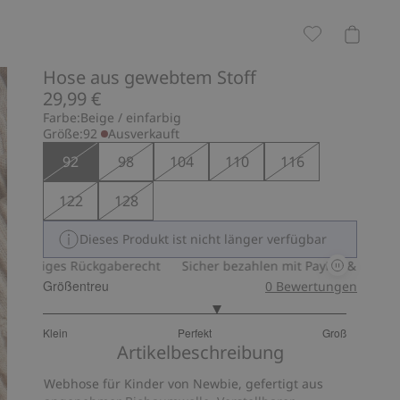
Hose aus gewebtem Stoff
29,99 €
Farbe:
Beige / einfarbig
Größe:
92
Ausverkauft
92
98
104
110
116
122
128
Dieses Produkt ist nicht länger verfügbar
ägiges Rückgaberecht
Sicher bezahlen mit PayPal & Apple Pay
Größentreu
0
Bewertungen
3.307692307692307
Klein
Perfekt
Groß
von
Basierend
Artikelbeschreibung
5
auf
Webhose für Kinder von Newbie, gefertigt aus
39