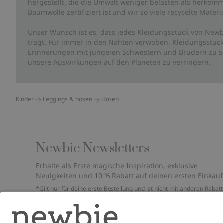
hergestellt, die die Umwelt weniger belasten als herkömm
Baumwolle zertifiziert ist und wir so viele recycelte Mate
Unser Wunsch ist es, dass jedes Kleidungsstück von Newb
trägt. Für immer in den Nähten verwoben. Kleidungsstück
Erinnerungen mit jüngeren Schwestern und Brüdern zu sc
unsere Auswirkungen auf den Planeten zu verringern.
Kinder
Leggings & hosen
Hosen
Newbie Newsletters
Erhalte als Erste magische Inspiration, exklusive
Neuigkeiten und 10 % Rabatt auf deinen ersten Einkauf
*Gilt nur für deine erste Bestellung und ist nicht mit anderen Rabat
oder Angeboten kombinierbar. Gilt nicht für limitierte Artikel. Bitte
überprüfe deinen Spam-Ordner. Lies unsere
Datenschutzrichtlinie
,
FAQ
&
Cookie-Richtlinie
.