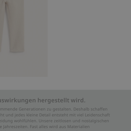
uswirkungen hergestellt wird.
 kommende Generationen zu gestalten. Deshalb schaffen
ht und jedes kleine Detail entsteht mit viel Leidenschaft
leidung wohlfühlen. Unsere zeitlosen und nostalgischen
Jahreszeiten. Fast alles wird aus Materialien