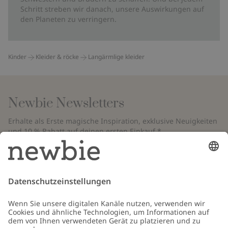
Schritt streben wir danach, unsere Auswirkungen auf
den Planeten zu verringern.
Kinder
Kleider & röcke
Langärmlige kleider
Newbie Newsletters
Erhalte als Erste magische Inspiration, exklusive Neuigkeiten
und 10 % Rabatt auf deinen ersten Einkauf.*
*Gilt nur für deine erste Bestellung und ist nicht mit anderen Rabatten
oder Angeboten kombinierbar. Gilt nicht für limitierte Artikel. Bitte
überprüfe deinen Spam-Ordner. Lies unsere
Datenschutzrichtlinie
,
FAQ
&
Cookie-Richtlinie
.
E-Mail
Schicken