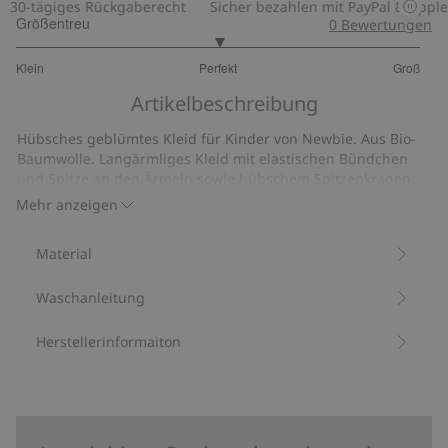
0-tägiges Rückgaberecht
Sicher bezahlen mit PayPal & Apple P
Größentreu
0
Bewertungen
3
Klein
Perfekt
Groß
von
Basierend
5
Artikelbeschreibung
auf
17
Hübsches geblümtes Kleid für Kinder von Newbie. Aus Bio-
Bewertungen
Baumwolle. Langärmliges Kleid mit elastischen Bündchen
und Spitze an den Ärmeln sowie hübschem Spitzenkragen.
Wird hinten mit Knöpfen geschlossen.
Mehr anzeigen
Aus 100 % Bio-Baumwolle.
Artikelnummer
:
399907
Material
Waschanleitung
Herstellerinformaiton