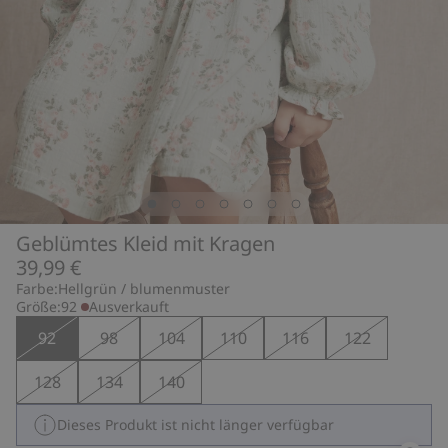
Geblümtes Kleid mit Kragen
39,99 €
Farbe:
Hellgrün / blumenmuster
Größe:
92
Ausverkauft
92
98
104
110
116
122
128
134
140
Dieses Produkt ist nicht länger verfügbar