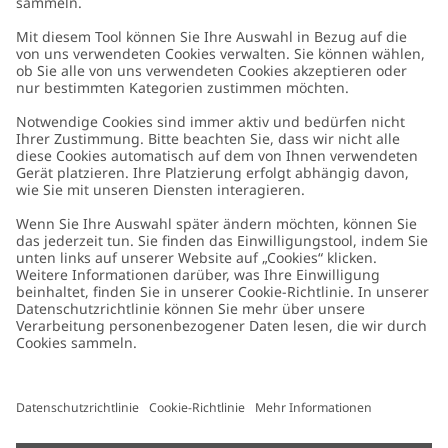
Kundenservice
Kontaktieren Sie uns
Über uns
FAQ
Über Newbie
Germany
Standort ändern
Barrierefreiheit
Nachhaltigkeit
Cookies
Datenschutzrichtlinie
Impressum
Allgemeine Geschäftsbedingungen
Marken-Assets
Cookie-Richtlinie
Presse
Größenratgeber