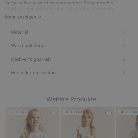
mit
hergestellt aus weicher, angenehmer Biobaumwolle.
Spitze
Rüschen oben mit hübschen Spitzendetails sind ein
dekorativer Blickfang. Hinten mit praktischen Druckknöpfen
Mehr anzeigen
geknöpft.
Aus 100 % Biobaumwolle.
Material
Artikelnummer
:
824169
Bio-Baumwolle –GOTS
Waschanleitung
Nachverfolgbarkeit
Herstellerinformaiton
Weitere Produkte
Bis zu 140
Bis zu 140
Bis zu 140
Kurzärmeliges Kleid mit Blumenmuster
Webkleid mit 