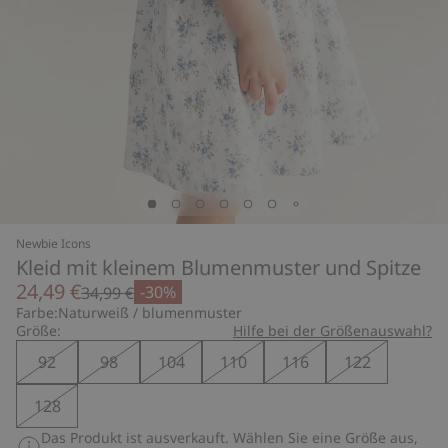
Newbie Icons
Kleid mit kleinem Blumenmuster und Spitze
24,49 €
-30%
34,99 €
Farbe:
Naturweiß / blumenmuster
Größe:
Hilfe bei der Größenauswahl?
92
98
104
110
116
122
128
Das Produkt ist ausverkauft. Wählen Sie eine Größe aus,