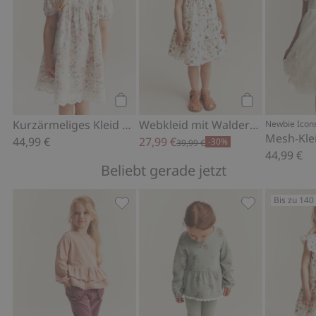
Kaufen
Kaufen
Kurzärmeliges Kleid mit Blumenmuster
Webkleid mit Walderdbeeren
Newbie Icon
44,99 €
27,99 €
-30%
39,99 €
44,99 €
Beliebt gerade jetzt
Bis zu 140
Jogginghose mit Spitzendetails, Zu Fa
Leggings mit S