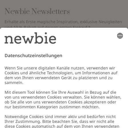
Newbie Newsletters
Erhalte als Erste magische Inspiration, exklusive Neuigkeiten
und 10 % Rabatt auf deinen ersten Einkauf.*
*Gilt nur für deine erste Bestellung und ist nicht mit anderen Rabatten
oder Angeboten kombinierbar. Gilt nicht für limitierte Artikel. Bitte
überprüfe deinen Spam-Ordner. Lies unsere
Datenschutzrichtlinie
,
FAQ
&
Cookie-Richtlinie
.
E-Mail
Schicken
Kundenservice