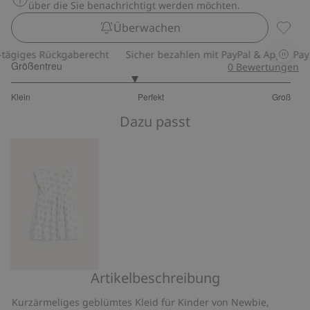
über die Sie benachrichtigt werden möchten.
Überwachen
Kleid 
ägiges Rückgaberecht
Sicher bezahlen mit PayPal & Apple Pay
Größentreu
0
Bewertungen
2.75
Klein
Perfekt
Groß
von
Basierend
5
Dazu passt
auf
8
Bewertungen
Artikelbeschreibung
Geblümtes
Kleid
Kurzärmeliges geblümtes Kleid für Kinder von Newbie,