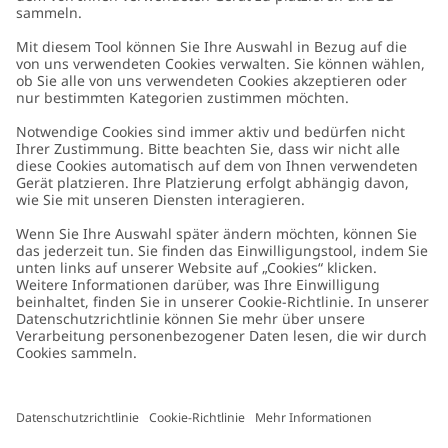
Kundenservice
Kontaktieren Sie uns
Über uns
FAQ
Über Newbie
Germany
Standort ändern
Barrierefreiheit
Nachhaltigkeit
Cookies
Datenschutzrichtlinie
Impressum
Allgemeine Geschäftsbedingungen
Marken-Assets
Cookie-Richtlinie
Presse