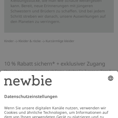
Kleidungsstücke, die man wie Schätze weitergeben
kann. Bereit, neue Erinnerungen mit jüngeren
Schwestern und Brüdern zu schaffen. Und bei jedem
Schritt streben wir danach, unsere Auswirkungen auf
den Planeten zu verringern.
Kinder
Kleider & röcke
Kurzärmlige kleider
10 % Rabatt sichern* + exklusiver Zugang
Shoppen Sie neue Kollektionen als Erstes, erhalten Sie Zugang zu Tipps &
Guides und profitieren Sie von exklusiven Angeboten
*Gilt nur für deine erste Bestellung und ist nicht mit anderen Rabatten
oder Angeboten kombinierbar. Gilt nicht für limitierte Artikel. Lies unsere
Datenschutzrichtlinie
,
FAQ
&
Cookie-Richtlinie
.
E-Mail
Schicken