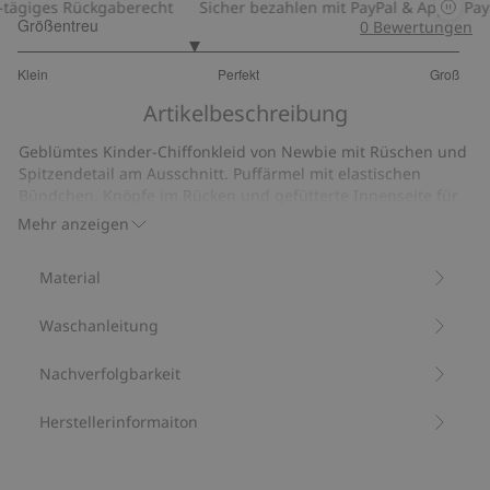
giges Rückgaberecht
Sicher bezahlen mit PayPal & Apple Pay
Größentreu
0
Bewertungen
2.578947368421053
Klein
Perfekt
Groß
von
Basierend
5
Artikelbeschreibung
auf
19
Geblümtes Kinder-Chiffonkleid von Newbie mit Rüschen und
Bewertungen
Spitzendetail am Ausschnitt. Puffärmel mit elastischen
Bündchen, Knöpfe im Rücken und gefütterte Innenseite für
guten Komfort. Passende Modelle sind auch für die Mama
Mehr anzeigen
und Geschwister erhältlich.
Aus 100 % recyceltem Polyester.
Material
Artikelnummer
:
530584
Recycelter Polyester
Waschanleitung
Nachverfolgbarkeit
Herstellerinformaiton