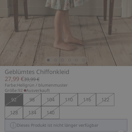
Geblümtes Chiffonkleid
27,99 €
39,99 €
Farbe:
Hellgrün / blumenmuster
Größe:
92
Ausverkauft
92
98
104
110
116
122
128
134
140
Dieses Produkt ist nicht länger verfügbar