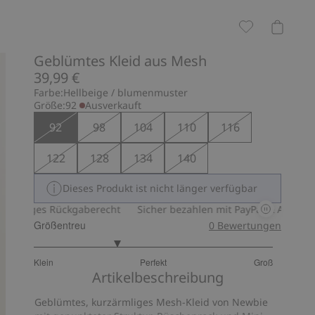
Geblümtes Kleid aus Mesh
39,99 €
Farbe:
Hellbeige / blumenmuster
Größe:
92
Ausverkauft
92
98
104
110
116
122
128
134
140
Dieses Produkt ist nicht länger verfügbar
giges Rückgaberecht
Sicher bezahlen mit PayPal & Apple Pay
Größentreu
0
Bewertungen
2.384615384615385
Klein
Perfekt
Groß
von
Basierend
Artikelbeschreibung
5
auf
Geblümtes, kurzärmliges Mesh-Kleid von Newbie
13