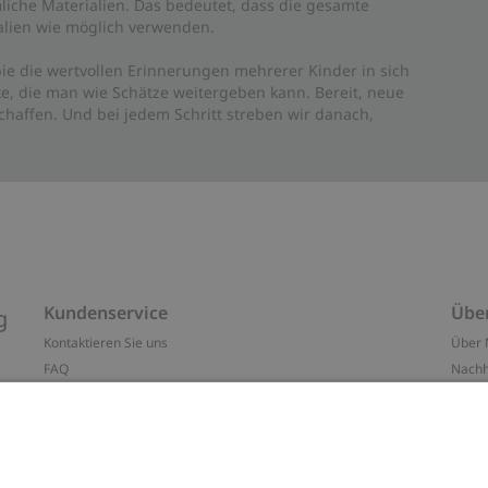
liche Materialien. Das bedeutet, dass die gesamte
rialien wie möglich verwenden.
ie die wertvollen Erinnerungen mehrerer Kinder in sich
e, die man wie Schätze weitergeben kann. Bereit, neue
haffen. Und bei jedem Schritt streben wir danach,
Kundenservice
Übe
g
Kontaktieren Sie uns
Über 
FAQ
Nachh
ten
Barrierefreiheit
Impr
Datenschutzrichtlinie
Marke
Allgemeine Geschäftsbedingungen
Press
Cookie-Richtlinie
#YES