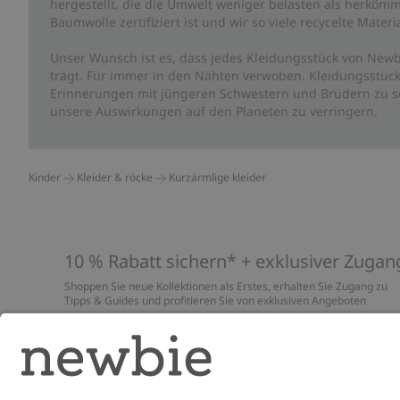
hergestellt, die die Umwelt weniger belasten als herkömm
Baumwolle zertifiziert ist und wir so viele recycelte Mate
Unser Wunsch ist es, dass jedes Kleidungsstück von Newb
trägt. Für immer in den Nähten verwoben. Kleidungsstück
Erinnerungen mit jüngeren Schwestern und Brüdern zu sc
unsere Auswirkungen auf den Planeten zu verringern.
Kinder
Kleider & röcke
Kurzärmlige kleider
10 % Rabatt sichern* + exklusiver Zugan
Shoppen Sie neue Kollektionen als Erstes, erhalten Sie Zugang zu
Tipps & Guides und profitieren Sie von exklusiven Angeboten
*Gilt nur für deine erste Bestellung und ist nicht mit anderen Rabat
oder Angeboten kombinierbar. Gilt nicht für limitierte Artikel. Lies
unsere
Datenschutzrichtlinie
,
FAQ
&
Cookie-Richtlinie
.