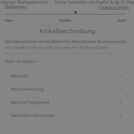
ägiges Rückgaberecht
Sicher bezahlen mit PayPal & Apple Pay
Größentreu
0
Bewertungen
3.333333333333333
Klein
Perfekt
Groß
von
Basierend
5
Artikelbeschreibung
auf
6
Wunderschönes Kinderkleid mit dekorativem Blumenmuster
Bewertungen
von Newbie. Hergestellt aus weicher Biobaumwolle.
Kurzärmlig mit Spitzenrüschen oben sowie niedlicher
Spitzenkante am Saum. Praktische Druckknöpfe hinten.
Mehr anzeigen
Passendes Outfit für Mama und Geschwister erhältlich.
Mit 95 % Bio-Baumwolle.
Material
Artikelnummer
:
438259
Bio-Baumwolle –GOTS
Waschanleitung
Nachverfolgbarkeit
Herstellerinformaiton