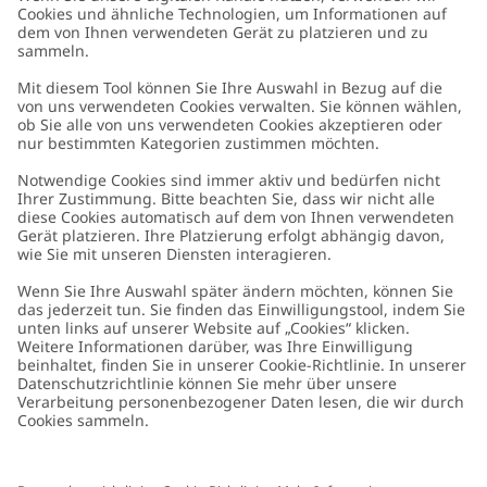
Kundenservice
Kontaktieren Sie uns
Über uns
FAQ
Über Newbie
Germany
Standort ändern
Barrierefreiheit
Nachhaltigkeit
Cookies
Datenschutzrichtlinie
Impressum
Allgemeine Geschäftsbedingungen
Marken-Assets
Cookie-Richtlinie