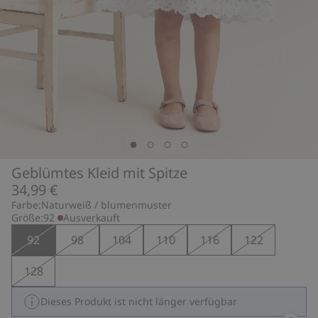
Geblümtes Kleid mit Spitze
34,99 €
Farbe:
Naturweiß / blumenmuster
Größe:
92
Ausverkauft
92
98
104
110
116
122
128
Dieses Produkt ist nicht länger verfügbar