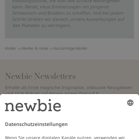
Kleidungsstücke, die man wie Schätze weitergeben
kann. Bereit, neue Erinnerungen mit jüngeren
Schwestern und Brüdern zu schaffen. Und bei jedem
Schritt streben wir danach, unsere Auswirkungen auf
den Planeten zu verringern.
Kinder
Kleider & röcke
Kurzärmlige kleider
Newbie Newsletters
Erhalte als Erste magische Inspiration, exklusive Neuigkeiten
und 10 % Rabatt auf deinen ersten Einkauf.*
*Gilt nur für deine erste Bestellung und ist nicht mit anderen Rabatten
oder Angeboten kombinierbar. Gilt nicht für limitierte Artikel. Bitte
überprüfe deinen Spam-Ordner. Lies unsere
Datenschutzrichtlinie
,
FAQ
&
Cookie-Richtlinie
.
E-Mail
Schicken