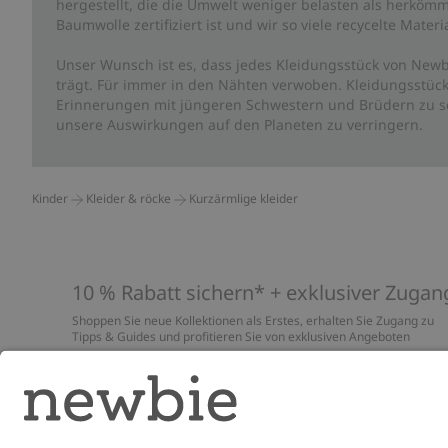
hergestellt, die die Umwelt weniger belasten als herkömm
Baumwolle zertifiziert ist und wir so viele recycelte Mate
Unser Wunsch ist es, dass jedes Kleidungsstück von Newb
trägt. Für immer in den Nähten verwoben. Kleidungsstück
Erinnerungen mit jüngeren Schwestern und Brüdern zu sc
unsere Auswirkungen auf den Planeten zu verringern.
Kinder
Kleider & röcke
Kurzärmlige kleider
10 % Rabatt sichern* + exklusiver Zugan
Shoppen Sie neue Kollektionen als Erstes, erhalten Sie Zugang zu
Tipps & Guides und profitieren Sie von exklusiven Angeboten
*Gilt nur für deine erste Bestellung und ist nicht mit anderen Rabat
oder Angeboten kombinierbar. Gilt nicht für limitierte Artikel. Lies
unsere
Datenschutzrichtlinie
,
FAQ
&
Cookie-Richtlinie
.