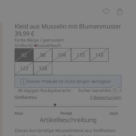
Kleid aus Musselin mit Blumenmuster
39,99 €
Farbe:
Beige / gemustert
Größe:
92
Ausverkauft
92
98
104
110
116
122
128
Dieses Produkt ist nicht länger verfügbar
y
30-tägiges Rückgaberecht
Sicher bezahlen mit PayPal & App
Größentreu
0
Bewertungen
2.555555555555556
Klein
Perfekt
Groß
von
Basierend
Artikelbeschreibung
5
auf
Dieses kurzärmlige Musselinkleid aus Stoffresten
9