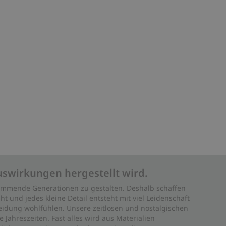
uswirkungen hergestellt wird.
 kommende Generationen zu gestalten. Deshalb schaffen
ht und jedes kleine Detail entsteht mit viel Leidenschaft
leidung wohlfühlen. Unsere zeitlosen und nostalgischen
Jahreszeiten. Fast alles wird aus Materialien