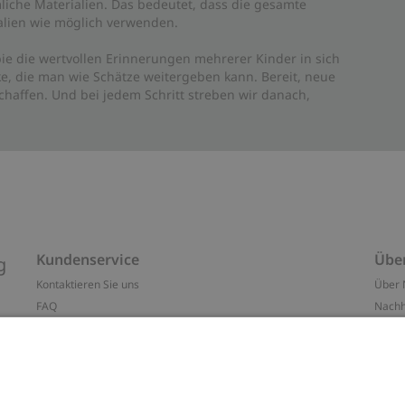
liche Materialien. Das bedeutet, dass die gesamte
rialien wie möglich verwenden.
ie die wertvollen Erinnerungen mehrerer Kinder in sich
e, die man wie Schätze weitergeben kann. Bereit, neue
haffen. Und bei jedem Schritt streben wir danach,
Kundenservice
Übe
g
Kontaktieren Sie uns
Über 
FAQ
Nachh
ten
Barrierefreiheit
Impr
Datenschutzrichtlinie
Marke
Allgemeine Geschäftsbedingungen
Press
Cookie-Richtlinie
#YES