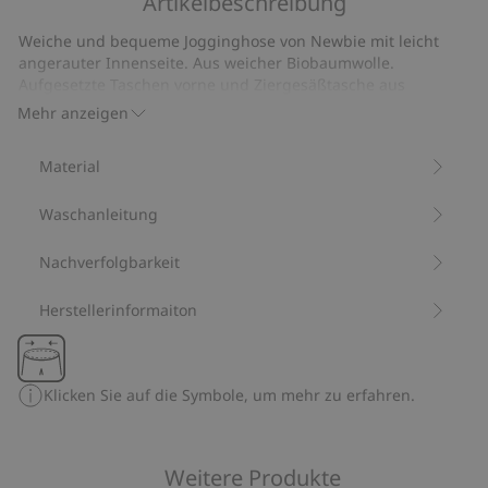
Artikelbeschreibung
Langärmeliges
T-
Weiche und bequeme Jogginghose von Newbie mit leicht
Shirt
angerauter Innenseite. Aus weicher Biobaumwolle.
mit
Aufgesetzte Taschen vorne und Ziergesäßtasche aus
Waffelmuster
Rippmaterial. Dekorative Knöpfe vorne und elastische
Mehr anzeigen
Beinabschlüsse.
Aus 100 % Biobaumwolle.
Material
Artikelnummer
:
449025
Bio-Baumwolle –GOTS
Waschanleitung
Nachverfolgbarkeit
Herstellerinformaiton
Klicken Sie auf die Symbole, um mehr zu erfahren.
Weitere Produkte