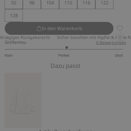
92
98
104
110
116
122
128
In den Warenkorb
Joggin
tägiges Rückgaberecht
Sicher bezahlen mit PayPal & Apple Pay
Größentreu
0
Bewertungen
3.085714285714286
Klein
Perfekt
Groß
von
Basierend
5
Dazu passt
auf
280
Bewertungen