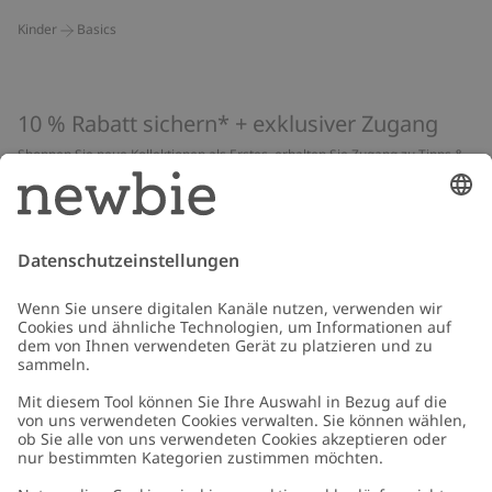
Kinder
Basics
10 % Rabatt sichern* + exklusiver Zugang
Shoppen Sie neue Kollektionen als Erstes, erhalten Sie Zugang zu Tipps &
Guides und profitieren Sie von exklusiven Angeboten
*Gilt nur für deine erste Bestellung und ist nicht mit anderen Rabatten
oder Angeboten kombinierbar. Gilt nicht für limitierte Artikel. Lies unsere
Datenschutzrichtlinie
,
FAQ
&
Cookie-Richtlinie
.
E-Mail
Schicken