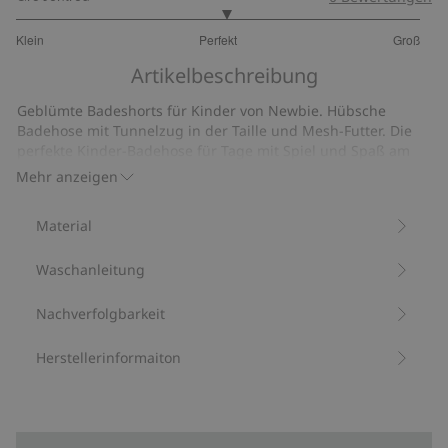
3.074074074074074
Klein
Perfekt
Groß
von
Basierend
5
Artikelbeschreibung
auf
27
Geblümte Badeshorts für Kinder von Newbie. Hübsche
Bewertungen
Badehose mit Tunnelzug in der Taille und Mesh-Futter. Die
perfekte Kinder-Badehose für Tage mit Spiel und Spaß am
Strand. Das passende Modell ist auch für die Mama und
Mehr anzeigen
Geschwister erhältlich.
Mit 100 % Recyclingpolyester.
Material
Artikelnummer
:
398446
Recycelter Polyester
Waschanleitung
Nachverfolgbarkeit
Herstellerinformaiton