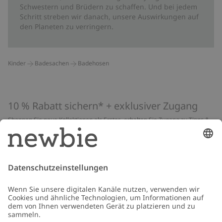
Schwestern und Brüdern zu schaffen. Und bei jedem
Schritt streben wir danach, unsere Auswirkungen auf
den Planeten zu verringern.
Kinder
Badesachen
Badehosen
10 % Rabatt sichern* + exklusiver Zugang
Shoppen Sie neue Kollektionen als Erstes, erhalten Sie Zugang zu Tipps &
Guides und profitieren Sie von exklusiven Angeboten
*Gilt nur für deine erste Bestellung und ist nicht mit anderen Rabatten
oder Angeboten kombinierbar. Gilt nicht für limitierte Artikel. Lies unsere
Datenschutzrichtlinie
,
FAQ
&
Cookie-Richtlinie
.
E-Mail
Schicken