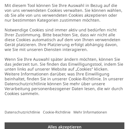
Kundenservice
Kontaktieren Sie uns
Über uns
FAQ
Über Newbie
Germany
Standort ändern
Barrierefreiheit
Nachhaltigkeit
Cookies
Datenschutzrichtlinie
Impressum
Allgemeine Geschäftsbedingungen
Marken-Assets
Cookie-Richtlinie
Presse
Größenratgeber
#YESNEWBIE