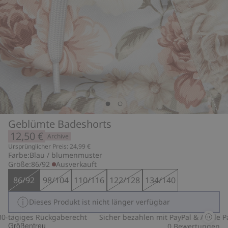
Geblümte Badeshorts
12,50 €
Archive
Ursprünglicher Preis: 24,99 €
Farbe:
Blau / blumenmuster
Größe:
86/92
Ausverkauft
86/92
98/104
110/116
122/128
134/140
Dieses Produkt ist nicht länger verfügbar
tägiges Rückgaberecht
Sicher bezahlen mit PayPal & Apple Pay
Größentreu
0
Bewertungen