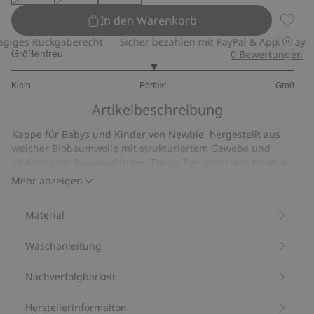
In den Warenkorb
Kappe,
iges Rückgaberecht
Sicher bezahlen mit PayPal & Apple Pay
Größentreu
0
Bewertungen
3
Klein
Perfekt
Groß
von
Basierend
5
Artikelbeschreibung
auf
9
Kappe für Babys und Kinder von Newbie, hergestellt aus
Bewertungen
weicher Biobaumwolle mit strukturiertem Gewebe und
einfarbigem Baumwollfutter. Ton-in-Ton gesticktes Newbie-
Logo und elastische Rückseite für eine bequeme Passform.
Mehr anzeigen
Aus 100 % Biobaumwolle.
Artikelnummer
:
899633
Material
Bio-Baumwolle
Waschanleitung
Nachverfolgbarkeit
Herstellerinformaiton