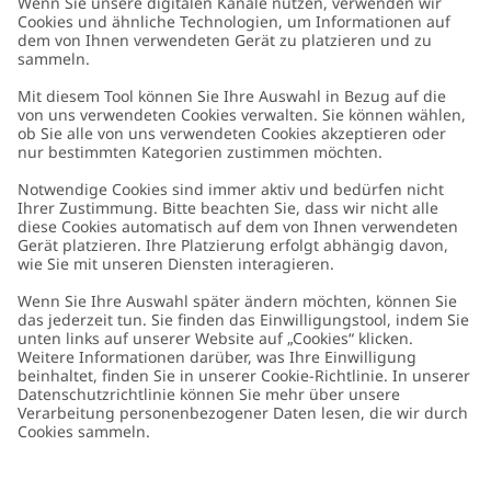
Kundenservice
Kontaktieren Sie uns
Über uns
FAQ
Über Newbie
Germany
Standort ändern
Barrierefreiheit
Nachhaltigkeit
Cookies
Datenschutzrichtlinie
Impressum
Allgemeine Geschäftsbedingungen
Marken-Assets