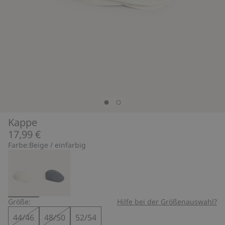
Kappe
17,99 €
Farbe:
Beige / einfarbig
Größe:
Hilfe bei der Größenauswahl?
44/46
48/50
52/54