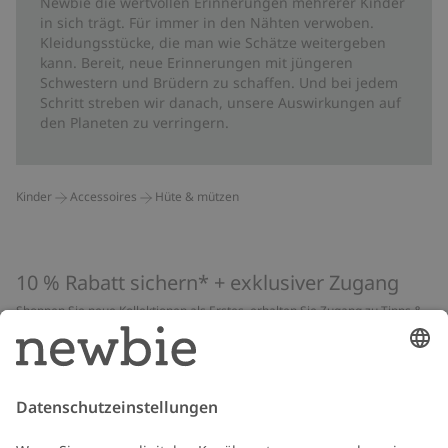
Newbie die wertvollen Erinnerungen mehrerer Kinder
in sich trägt. Für immer in den Nähten verwoben.
Kleidungsstücke, die man wie Schätze weitergeben
kann. Bereit, neue Erinnerungen mit jüngeren
Schwestern und Brüdern zu schaffen. Und bei jedem
Schritt streben wir danach, unsere Auswirkungen auf
den Planeten zu verringern.
Kinder
Accessoires
Hüte & mützen
10 % Rabatt sichern* + exklusiver Zugang
Shoppen Sie neue Kollektionen als Erstes, erhalten Sie Zugang zu Tipps &
Guides und profitieren Sie von exklusiven Angeboten
*Gilt nur für deine erste Bestellung und ist nicht mit anderen Rabatten
oder Angeboten kombinierbar. Gilt nicht für limitierte Artikel. Lies unsere
Datenschutzrichtlinie
,
FAQ
&
Cookie-Richtlinie
.
E-Mail
Schicken