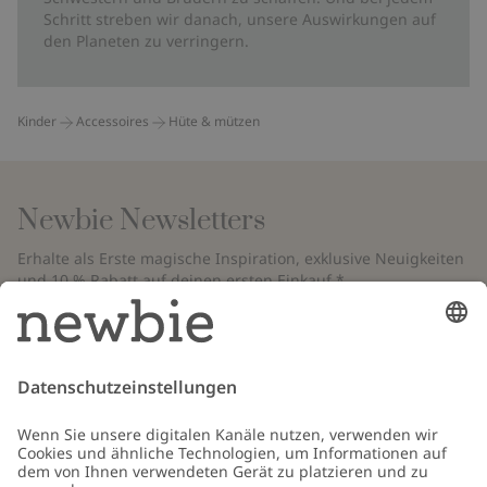
Schritt streben wir danach, unsere Auswirkungen auf
den Planeten zu verringern.
Kinder
Accessoires
Hüte & mützen
Newbie Newsletters
Erhalte als Erste magische Inspiration, exklusive Neuigkeiten
und 10 % Rabatt auf deinen ersten Einkauf.*
*Gilt nur für deine erste Bestellung und ist nicht mit anderen Rabatten
oder Angeboten kombinierbar. Gilt nicht für limitierte Artikel. Bitte
überprüfe deinen Spam-Ordner. Lies unsere
Datenschutzrichtlinie
,
FAQ
&
Cookie-Richtlinie
.
E-Mail
Schicken