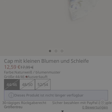
Cap mit kleinen Blumen und Schleife
12,59 €
17,99 €
Farbe:
Naturweiß / blumenmuster
Größe:
44/46
Ausverkauft
44/46
48/50
52/54
Dieses Produkt ist nicht länger verfügbar
30-tägiges Rückgaberecht
Sicher bezahlen mit PayPal & Apple P
Größentreu
0
Bewertungen