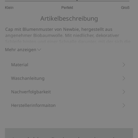
3.307692307692307
Klein
Perfekt
Groß
von
Basierend
5
Artikelbeschreibung
auf
13
Cap mit Blumenmuster von Newbie, hergestellt aus
Bewertungen
angenehmer Biobaumwolle. Mit niedlicher, dekorativer
Schleife hinten und einer Schnalle darunter, mit der sich die
Passform optimal verstellen lässt. Weiche, bequeme Cap mit
Mehr anzeigen
Newbie-Stickerei, geeignet für Kinder und Babys.
Blumenmuster.
Material
Verstellbare Passform.
Schleife hinten.
Waschanleitung
Aus 100 % Biobaumwolle.
Artikelnummer
:
852913
Bio-Baumwolle
Nachverfolgbarkeit
Herstellerinformaiton