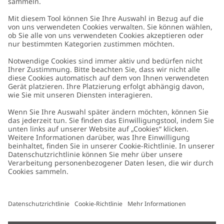
Kundenservice
Kontaktieren Sie uns
Über uns
FAQ
Über Newbie
Germany
Standort ändern
Barrierefreiheit
Nachhaltigkeit
Cookies
Datenschutzrichtlinie
Impressum
Allgemeine Geschäftsbedingungen
Marken-Assets
Cookie-Richtlinie
Presse
Größenratgeber