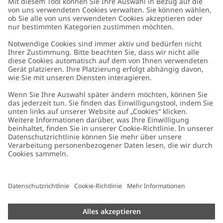
Kundenservice
Kontaktieren Sie uns
Über uns
FAQ
Über Newbie
Germany
Standort ändern
Barrierefreiheit
Nachhaltigkeit
Cookies
Datenschutzrichtlinie
Impressum
Allgemeine Geschäftsbedingungen
Marken-Assets
Cookie-Richtlinie
Presse
Größenratgeber
#YESNEWBIE