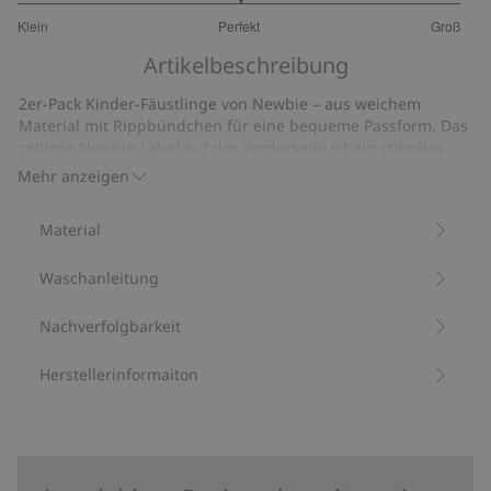
3
Klein
Perfekt
Groß
von
Basierend
5
Artikelbeschreibung
auf
15
2er-Pack Kinder-Fäustlinge von Newbie – aus weichem
Bewertungen
Material mit Rippbündchen für eine bequeme Passform. Das
zeitlose Newbie-Label auf der Vorderseite ist ein stilvolles
Detail, perfekt für kleine Abenteurer.
Mehr anzeigen
99 % Recyclingpolyester
Artikelnummer
:
473736
Material
Recycelter Polyester
Waschanleitung
Nachverfolgbarkeit
Herstellerinformaiton