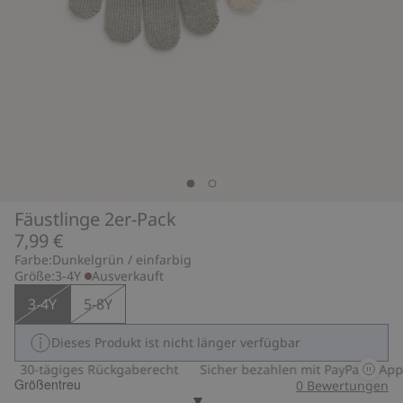
Fäustlinge 2er-Pack
7,99 €
Farbe:
Dunkelgrün / einfarbig
Größe:
3-4Y
Ausverkauft
3-4Y
5-8Y
Dieses Produkt ist nicht länger verfügbar
30-tägiges Rückgaberecht
Sicher bezahlen mit PayPal & Apple
Größentreu
0
Bewertungen