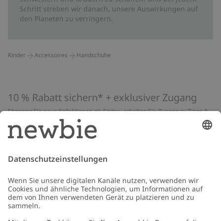
Schritt streben wir danach, unsere Auswirkungen auf
den Planeten zu verringern.
Kinder
Accessoires
Handschuhe
10 % Rabatt sichern* + exklusiver Zugang
Shoppen Sie neue Kollektionen als Erstes, erhalten Sie Zugang zu Tipps &
Guides und profitieren Sie von exklusiven Angeboten
*Gilt nur für deine erste Bestellung und ist nicht mit anderen Rabatten
oder Angeboten kombinierbar. Gilt nicht für limitierte Artikel. Lies unsere
Datenschutzrichtlinie
,
FAQ
&
Cookie-Richtlinie
.
E-Mail
Schicken