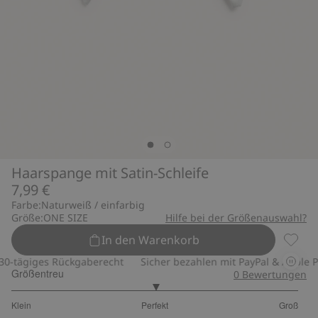
Haarspange mit Satin-Schleife
7,99 €
Farbe:
Naturweiß / einfarbig
Größe:
ONE SIZE
Hilfe bei der Größenauswahl?
In den Warenkorb
Haarsp
-tägiges Rückgaberecht
Sicher bezahlen mit PayPal & Apple Pay
Größentreu
0
Bewertungen
3
Klein
Perfekt
Groß
von
Basierend