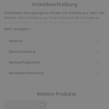
5
Artikelbeschreibung
auf
23
Unifarbene Haarspange für Kinder mit Schleife aus Satin von
Bewertungen
Newbie. Die Schleife ist ca. 9 cm breit und die Schnalle ist
aus Metall. Nicht geeignet für Kinder von 0–3 Jahren.
Größe: 9 cm breit.
Mehr anzeigen
Mit 100 % Recyclingpolyester.
Artikelnummer
:
895011
Material
Recycelter Polyester
Waschanleitung
Nachverfolgbarkeit
Herstellerinformaiton
Weitere Produkte