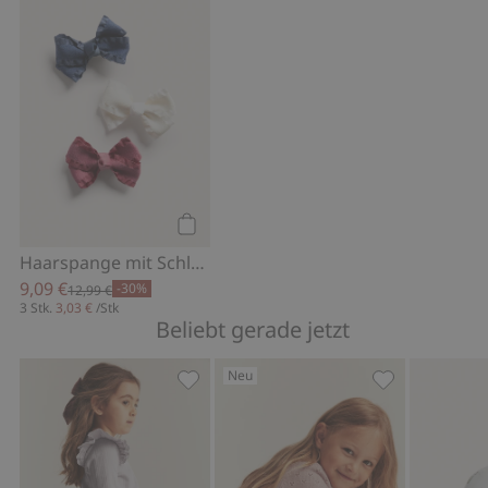
Haarspange mit Schleife, 3er-Pack, Z
Kaufen
Haarspange mit Schleife, 3er-Pack
9,09 €
-30%
12,99 €
3 Stk.
3,03 €
/Stk
Beliebt gerade jetzt
Neu
Geripptes Oberteil mit Rüschen, Zu F
Gestrickte Str