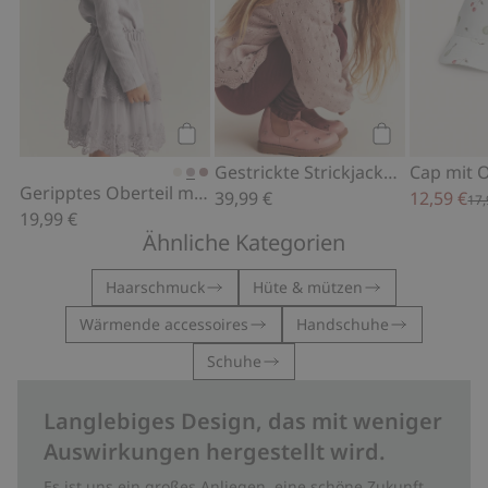
Kaufen
Kaufen
Gestrickte Strickjacke mit Stickerei
Cap mit 
Geripptes Oberteil mit Rüschen
39,99 €
12,59 €
17,
19,99 €
Ähnliche Kategorien
Haarschmuck
Hüte & mützen
Wärmende accessoires
Handschuhe
Schuhe
Langlebiges Design, das mit weniger
Auswirkungen hergestellt wird.
Es ist uns ein großes Anliegen, eine schöne Zukunft