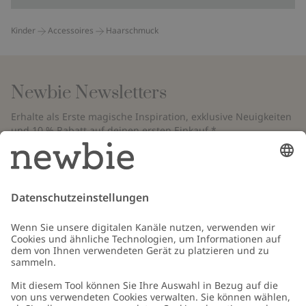
Kinder
Accessoires
Haarschmuck
Newbie Newsletters
Erhalte als Erste magische Inspiration, exklusive Neuigkeiten
und 10 % Rabatt auf deinen ersten Einkauf.*
*Gilt nur für deine erste Bestellung und ist nicht mit anderen Rabatten
oder Angeboten kombinierbar. Gilt nicht für limitierte Artikel. Bitte
überprüfe deinen Spam-Ordner. Lies unsere
Datenschutzrichtlinie
,
FAQ
&
Cookie-Richtlinie
.
E-Mail
Schicken