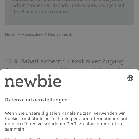
Schritt streben wir danach, unsere Auswirkungen auf
den Planeten zu verringern.
Kinder
Accessoires
Haarschmuck
10 % Rabatt sichern* + exklusiver Zugang
Shoppen Sie neue Kollektionen als Erstes, erhalten Sie Zugang zu Tipps &
Guides und profitieren Sie von exklusiven Angeboten
*Gilt nur für deine erste Bestellung und ist nicht mit anderen Rabatten
oder Angeboten kombinierbar. Gilt nicht für limitierte Artikel. Lies unsere
Datenschutzrichtlinie
,
FAQ
&
Cookie-Richtlinie
.
E-Mail
Schicken