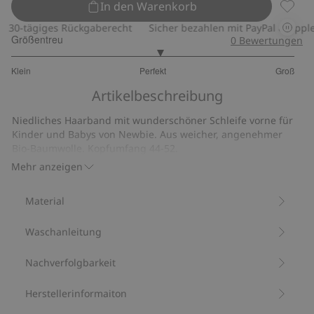
In den Warenkorb
Haarba
30-tägiges Rückgaberecht
Sicher bezahlen mit PayPal & Apple 
Größentreu
0
Bewertungen
3.095238095238095
Klein
Perfekt
Groß
von
Basierend
5
Artikelbeschreibung
auf
126
Niedliches Haarband mit wunderschöner Schleife vorne für
Bewertungen
Kinder und Babys von Newbie. Aus weicher, angenehmer
Bio-Baumwolle. Kopfumfang 44-52.
Mit 95 % Bio-Baumwolle.
Mehr anzeigen
Artikelnummer
:
619114
Bio-Baumwolle –GOTS
Material
Waschanleitung
Nachverfolgbarkeit
Herstellerinformaiton