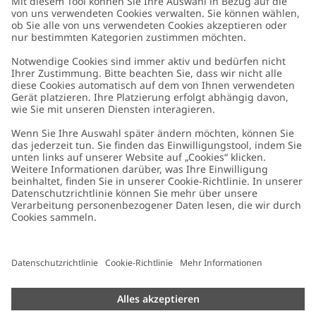
Kundenservice
Kontaktieren Sie uns
Über uns
FAQ
Über Newbie
Germany
Standort ändern
Barrierefreiheit
Nachhaltigkeit
Cookies
Datenschutzrichtlinie
Impressum
Allgemeine Geschäftsbedingungen
Marken-Assets
Cookie-Richtlinie
Presse
Größenratgeber
#YESNEWBIE