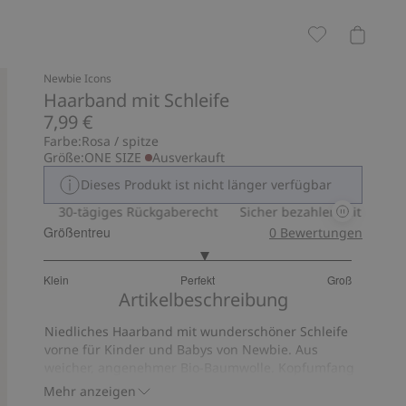
Newbie Icons
Haarband mit Schleife
7,99 €
Farbe:
Rosa / spitze
Größe:
ONE SIZE
Ausverkauft
Dieses Produkt ist nicht länger verfügbar
 Pay
30-tägiges Rückgaberecht
Sicher bezahlen mit PayPal &
Größentreu
0
Bewertungen
3.095238095238095
Klein
Perfekt
Groß
von
Basierend
Artikelbeschreibung
5
auf
Niedliches Haarband mit wunderschöner Schleife
126
vorne für Kinder und Babys von Newbie. Aus
Bewertungen
weicher, angenehmer Bio-Baumwolle. Kopfumfang
44-52.
Mehr anzeigen
Mit 95 % Bio-Baumwolle.