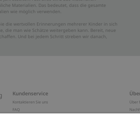
liche Materialien. Das bedeutet, dass die gesamte
rialien wie möglich verwenden.
ie die wertvollen Erinnerungen mehrerer Kinder in sich
e, die man wie Schätze weitergeben kann. Bereit, neue
haffen. Und bei jedem Schritt streben wir danach,
Kundenservice
Übe
g
Kontaktieren Sie uns
Über 
FAQ
Nachh
ten
Barrierefreiheit
Impr
Datenschutzrichtlinie
Marke
Allgemeine Geschäftsbedingungen
Press
Cookie-Richtlinie
#YES