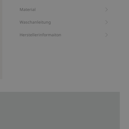
Artikelnummer
:
416115
Material
Bio-Baumwolle –GOTS
Waschanleitung
Herstellerinformaiton