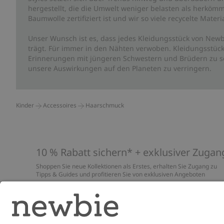
hergestellt, die die Umwelt weniger belasten als herkömm
Baumwolle zertifiziert ist und wir so viele recycelte Mate
Unser Wunsch ist es, dass jedes Kleidungsstück von Newb
trägt. Für immer in den Nähten verwoben. Kleidungsstück
Erinnerungen mit jüngeren Schwestern und Brüdern zu sc
unsere Auswirkungen auf den Planeten zu verringern.
Kinder
Accessoires
Haarschmuck
10 % Rabatt sichern* + exklusiver Zugan
Shoppen Sie neue Kollektionen als Erstes, erhalten Sie Zugang zu
Tipps & Guides und profitieren Sie von exklusiven Angeboten
*Gilt nur für deine erste Bestellung und ist nicht mit anderen Rabat
oder Angeboten kombinierbar. Gilt nicht für limitierte Artikel. Lies
unsere
Datenschutzrichtlinie
,
FAQ
&
Cookie-Richtlinie
.