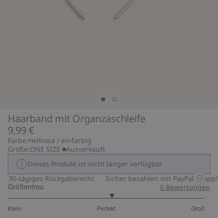
Haarband mit Organzaschleife
9,99 €
Farbe:
Hellrosa / einfarbig
Größe:
ONE SIZE
Ausverkauft
Dieses Produkt ist nicht länger verfügbar
30-tägiges Rückgaberecht
Sicher bezahlen mit PayPal & Apple
Größentreu
0
Bewertungen
3.105263157894737
Klein
Perfekt
Groß
von
Basierend