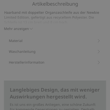
5
Artikelbeschreibung
auf
19
Haarband mit doppelter Organzaschleife aus der Newbie
Bewertungen
Limited Edition, gefertigt aus recyceltem Polyester. Die
Schleife ist 13 cm breit und 8 cm hoch.
Artikelnummer
:
382325
Mehr anzeigen
Recycelter Polyester
Material
Waschanleitung
Herstellerinformaiton
Langlebiges Design, das mit weniger
Auswirkungen hergestellt wird.
Es ist uns ein großes Anliegen, eine schöne Zukunft
für kommende Generationen zu gestalten. Deshalb