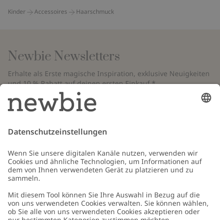
Kinder
Accessoires
Haarschmuck
Newbie Newsletters
Erhalte als Erste magische Inspiration, exklusive Neuigkeiten
und 10 % Rabatt auf deinen ersten Einkauf.*
*Gilt nur für deine erste Bestellung und ist nicht mit anderen Rabatten
oder Angeboten kombinierbar. Gilt nicht für limitierte Artikel. Bitte
überprüfe deinen Spam-Ordner. Lies unsere
Datenschutzrichtlinie
,
FAQ
&
Cookie-Richtlinie
.
E-Mail
Schicken