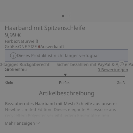
Haarband mit Spitzenschleife
9,99 €
Farbe:
Naturweiß
Größe:
ONE SIZE
Ausverkauft
Dieses Produkt ist nicht länger verfügbar
-tägiges Rückgaberecht
Sicher bezahlen mit PayPal & Apple Pa
Größentreu
0
Bewertungen
3
Klein
Perfekt
Groß
von
Basierend
5
Artikelbeschreibung
auf
5
Bezauberndes Haarband mit Mesh-Schleife aus unserer
Bewertungen
Newbie Limited Edition. Dieses elegante Accessoire aus
recyceltem Polyester verleiht jedem Ensemble einen
niedlichen Blickfang. Für Babys und Kinder geeignet.
Mehr anzeigen
Artikelnummer
:
335992