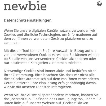
Guides und profitieren Sie von exklusiven Angeboten
*Gilt nur für deine erste Bestellung und ist nicht mit anderen Rabatten
oder Angeboten kombinierbar. Gilt nicht für limitierte Artikel. Lies unsere
Datenschutzrichtlinie
,
FAQ
&
Cookie-Richtlinie
.
E-Mail
Schicken
Kundenservice
Kontaktieren Sie uns
Über uns
FAQ
Über Newbie
Germany
Standort ändern
Barrierefreiheit