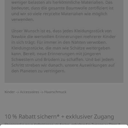
weniger belasten als herkömmliche Materialien. Das
bedeutet, dass die gesamte Baumwolle zertifiziert ist
und wir so viele recycelte Materialien wie möglich
verwenden.
Unser Wunsch ist es, dass jedes Kleidungsstück von
Newbie die wertvollen Erinnerungen mehrerer Kinder
in sich trägt. Für immer in den Nähten verwoben.
Kleidungsstücke, die man wie Schätze weitergeben
kann. Bereit, neue Erinnerungen mit jüngeren
Schwestern und Brüdern zu schaffen. Und bei jedem
Schritt streben wir danach, unsere Auswirkungen auf
den Planeten zu verringern.
Kinder
Accessoires
Haarschmuck
10 % Rabatt sichern* + exklusiver Zugang
Shoppen Sie neue Kollektionen als Erstes, erhalten Sie Zugang zu Tipps &