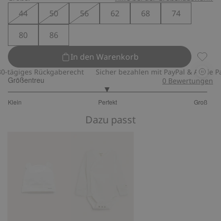
44
50
56
62
68
74
80
86
In den Warenkorb
Basic-
ägiges Rückgaberecht
Sicher bezahlen mit PayPal & Apple Pay
Größentreu
0
Bewertungen
2.974358974358974
Klein
Perfekt
Groß
von
Basierend
5
Dazu passt
auf
156
Bewertungen