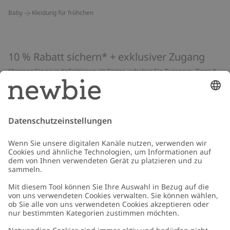
Baby
Kleidung für frühchen
10 % Rabatt sichern* + exklusiver Zugang
Shoppen Sie neue Kollektionen als Erstes, erhalten Sie Zugang zu Tipps &
Guides und profitieren Sie von exklusiven Angeboten
*Gilt nur für deine erste Bestellung und ist nicht mit anderen Rabatten
oder Angeboten kombinierbar. Gilt nicht für limitierte Artikel. Lies unsere
Datenschutzrichtlinie
,
FAQ
&
Cookie-Richtlinie
.
E-Mail
Schicken