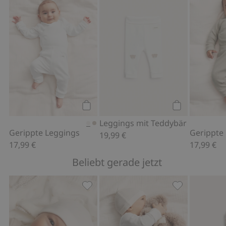
Gerippte Leggings, Zu Favoriten hinz
Leggings mit 
Kaufen
Kaufen
Leggings mit Teddybär
Gerippte Leggings
Gerippte
19,99 €
17,99 €
17,99 €
Beliebt gerade jetzt
Mütze mit Ohren, Zu Favoriten hinzu
Wickelbody, Z