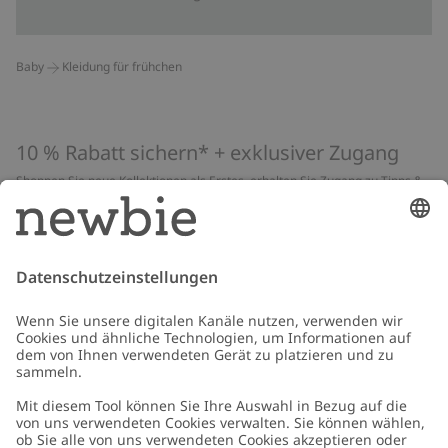
Baby
Kleidung für frühchen
10 % Rabatt sichern* + exklusiver Zugang
Shoppen Sie neue Kollektionen als Erstes, erhalten Sie Zugang zu Tipps &
Guides und profitieren Sie von exklusiven Angeboten
*Gilt nur für deine erste Bestellung und ist nicht mit anderen Rabatten
oder Angeboten kombinierbar. Gilt nicht für limitierte Artikel. Lies unsere
Datenschutzrichtlinie
,
FAQ
&
Cookie-Richtlinie
.
E-Mail
Schicken