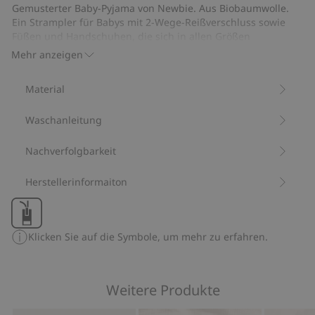
Wickelbody
Gemusterter Baby-Pyjama von Newbie. Aus Biobaumwolle.
Ein Strampler für Babys mit 2-Wege-Reißverschluss sowie
Füßen und Handschuhen, die sich in allen Größen
umklappen lassen.
Mehr anzeigen
Aus 100 % Biobaumwolle.
Artikelnummer
:
314666
Material
Bio-Baumwolle –GOTS
Waschanleitung
Nachverfolgbarkeit
Herstellerinformaiton
Klicken Sie auf die Symbole, um mehr zu erfahren.
Weitere Produkte