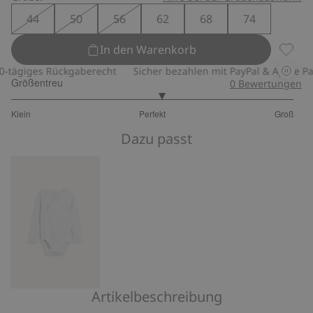
44
50
56
62
68
74
In den Warenkorb
Pyjama
ägiges Rückgaberecht
Sicher bezahlen mit PayPal & Apple Pay
Größentreu
0
Bewertungen
3.125
Klein
Perfekt
Groß
von
Basierend
5
Dazu passt
auf
64
Bewertungen
Artikelbeschreibung
Gestreifter