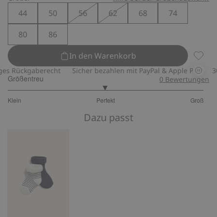
44
50
56
62
68
74
80
86
In den Warenkorb
Basic-
 Rückgaberecht
Sicher bezahlen mit PayPal & Apple Pay
30-t
Größentreu
0
Bewertungen
2.974358974358974
Klein
Perfekt
Groß
von
Basierend
5
Dazu passt
auf
156
Bewertungen