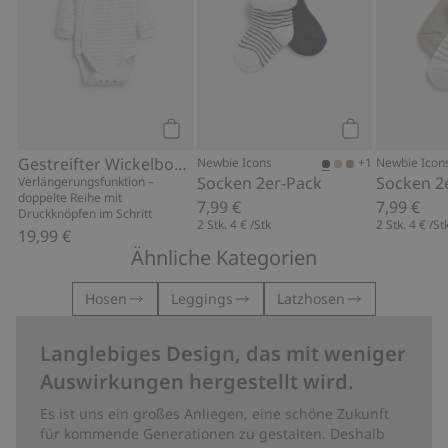
Kaufen
Kaufen
Gestreifter Wickelbody mit Stickerei
+1
Newbie Icons
Newbie Icon
Socken 2er-Pack
Socken 2
Verlängerungsfunktion –
doppelte Reihe mit
7,99 €
7,99 €
Druckknöpfen im Schritt
2 Stk.
4 €
/Stk
2 Stk.
4 €
/St
19,99 €
Ähnliche Kategorien
Hosen
Leggings
Latzhosen
Langlebiges Design, das mit weniger
Auswirkungen hergestellt wird.
Es ist uns ein großes Anliegen, eine schöne Zukunft
für kommende Generationen zu gestalten. Deshalb