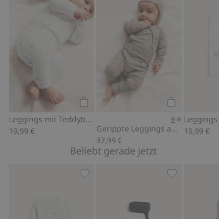
Leggings mit Teddybär-Muster, Zu Fav
Gerippte Legg
Kaufen
Kaufen
Leggings mit Teddybär-Muster
Leggings
Gerippte Leggings aus Wolle
19,99 €
19,99 €
37,99 €
Beliebt gerade jetzt
Gestreifter Wickelbody mit Stickerei,
Socken 2er-Pa