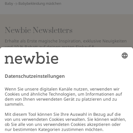
Baby
Babybekleidung mädchen
Newbie Newsletters
Erhalte als Erste magische Inspiration, exklusive Neuigkeiten
und 10 % Rabatt auf deinen ersten Einkauf.*
*Gilt nur für deine erste Bestellung und ist nicht mit anderen Rabatten
oder Angeboten kombinierbar. Gilt nicht für limitierte Artikel. Bitte
überprüfe deinen Spam-Ordner. Lies unsere
Datenschutzrichtlinie
,
FAQ
&
Cookie-Richtlinie
.
E-Mail
Schicken