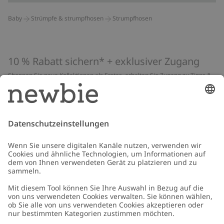
Baby
Strümpfe & strumpfhosen
Strumpfhosen
10 % Rabatt sichern* + exklusiver Zugang
Shoppen Sie neue Kollektionen als Erstes, erhalten Sie Zugang zu Tipps &
Guides und profitieren Sie von exklusiven Angeboten
*Gilt nur für deine erste Bestellung und ist nicht mit anderen Rabatten
oder Angeboten kombinierbar. Gilt nicht für limitierte Artikel. Lies unsere
Datenschutzrichtlinie
,
FAQ
&
Cookie-Richtlinie
.
E-Mail
Schicken