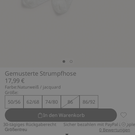
Gemusterte Strumpfhose
17,99 €
Farbe:
Naturweiß / jacquard
Größe:
50/56
62/68
74/80
86
86/92
In den Warenkorb
Gemust
30-tägiges Rückgaberecht
Sicher bezahlen mit PayPal & Apple P
Größentreu
0
Bewertungen