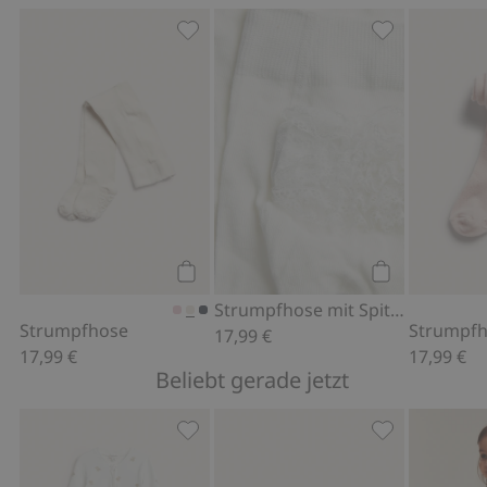
Strumpfhose, Zu Favoriten hinzufüge
Strumpfhose m
Kaufen
Kaufen
Strumpfhose mit Spitze
Strumpfhose
Strumpf
17,99 €
17,99 €
17,99 €
Beliebt gerade jetzt
Pyjama mit Teddybären, Zu Favoriten
Cardigan aus F