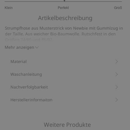
3.029411764705882
Klein
Perfekt
Groß
von
Basierend
5
Artikelbeschreibung
auf
68
Strumpfhose aus Musterstrick von Newbie mit Gummizug in
Bewertungen
der Taille. Aus weicher Bio-Baumwolle. Rutschfest in den
Größen 74/80 und 86/92.
Mit 81 % Bio-Baumwolle.
Mehr anzeigen
Artikelnummer
:
599761
Aus Bio-Baumwolle – GOTS
Material
Waschanleitung
Nachverfolgbarkeit
Herstellerinformaiton
Weitere Produkte