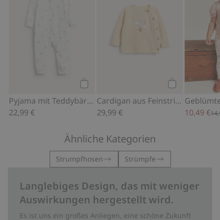
Kaufen
Kaufen
Pyjama mit Teddybären
Cardigan aus Feinstrick mit Ballon
22,99 €
29,99 €
10,49 €
14,
Ähnliche Kategorien
Strumpfhosen
Strümpfe
Langlebiges Design, das mit weniger
Auswirkungen hergestellt wird.
Es ist uns ein großes Anliegen, eine schöne Zukunft