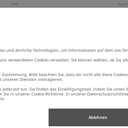
FAQ
Nachh
ten
Barrierefreiheit
Impr
Datenschutzrichtlinie
Marke
Allgemeine Geschäftsbedingungen
Press
Cookie-Richtlinie
#YES
n
Größenratgeber
Alle 
Widerrufe deinen Kauf
Arbeit