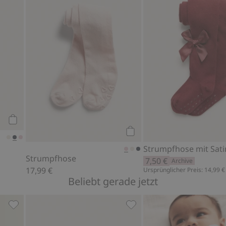
Kaufen
Kaufen
Strumpfhose
7,50 €
Archive
17,99 €
Ursprünglicher Preis: 14,99 €
Beliebt gerade jetzt
Rüsche, Zu Favoriten hinzufügen
Sweatshirt mit Spitzenrüsche, Zu Favoriten hinzufügen
Flauschige Booties mit Te