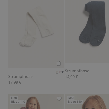
Kaufen
Strumpfhose
Strumpfhose
14,99 €
17,99 €
Neu
Neu
Bis zu 140
Bis zu 140
Langärmeliges Oberteil mit 