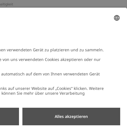
altigkeit
essum
n-Assets
e
NEWBIE
Newbie Kleidung
e mit uns