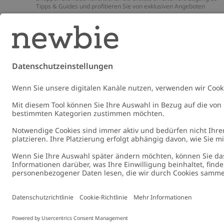
Tipps & Guides und profitieren Sie von exklusiven Angeboten
*Gilt nur für deine erste Bestellung und ist nicht mit anderen Rabat
oder Angeboten kombinierbar. Gilt nicht für limitierte Artikel. Lies
unsere
Datenschutzrichtlinie
,
FAQ
&
Cookie-Richtlinie
.
E-Mail
Schicke
Germany
Standort ändern
Cookies