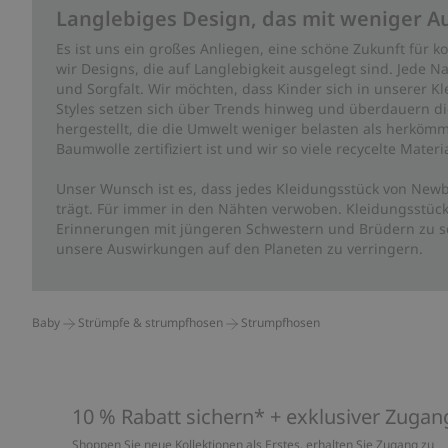
Langlebiges Design, das mit weniger A
Es ist uns ein großes Anliegen, eine schöne Zukunft für
wir Designs, die auf Langlebigkeit ausgelegt sind. Jede Na
und Sorgfalt. Wir möchten, dass Kinder sich in unserer K
Styles setzen sich über Trends hinweg und überdauern die 
hergestellt, die die Umwelt weniger belasten als herkömm
Baumwolle zertifiziert ist und wir so viele recycelte Mate
Unser Wunsch ist es, dass jedes Kleidungsstück von Newb
trägt. Für immer in den Nähten verwoben. Kleidungsstück
Erinnerungen mit jüngeren Schwestern und Brüdern zu sc
unsere Auswirkungen auf den Planeten zu verringern.
Baby
Strümpfe & strumpfhosen
Strumpfhosen
10 % Rabatt sichern* + exklusiver Zugan
Shoppen Sie neue Kollektionen als Erstes, erhalten Sie Zugang zu