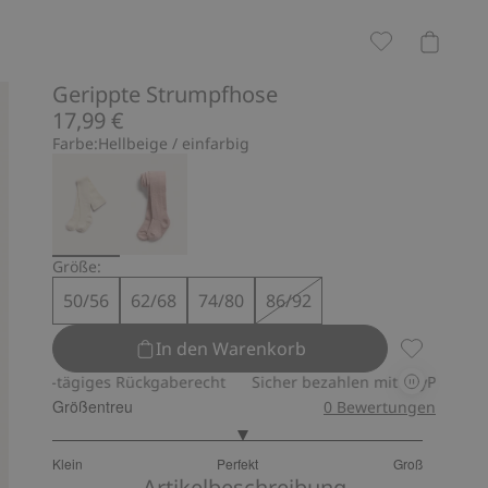
Gerippte Strumpfhose
17,99 €
Farbe:
Hellbeige / einfarbig
Größe:
50/56
62/68
74/80
86/92
In den Warenkorb
Gerippte S
30-tägiges Rückgaberecht
Sicher bezahlen mit PayPal & Apple 
Größentreu
0
Bewertungen
3.054054054054054
Klein
Perfekt
Groß
von
Basierend
Artikelbeschreibung