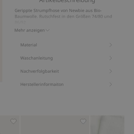
5
auf
Gerippte Strumpfhose von Newbie aus Bio-
37
Baumwolle. Rutschfest in den Größen 74/80 und
Bewertungen
86/92.
Mit 70 % Biobaumwolle.
Mehr anzeigen
Artikelnummer
:
364877
Material
Waschanleitung
Nachverfolgbarkeit
Herstellerinformaiton
n hinzufügen
Strumpfhose mit Satinschleife, Zu Favoriten hinzufüge
Gemusterte Strumpfhose