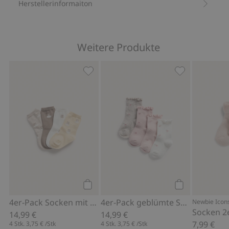
Herstellerinformaiton
Weitere Produkte
4er-Pack Socken mit Teddybären, Zu 
4er-Pack gebl
Kaufen
Kaufen
4er-Pack Socken mit Teddybären
4er-Pack geblümte Socken
Newbie Icon
Socken 2
14,99 €
14,99 €
7,99 €
4 Stk.
3,75 €
/Stk
4 Stk.
3,75 €
/Stk