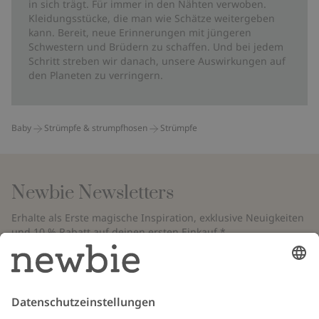
in sich trägt. Für immer in den Nähten verwoben.
Kleidungsstücke, die man wie Schätze weitergeben
kann. Bereit, neue Erinnerungen mit jüngeren
Schwestern und Brüdern zu schaffen. Und bei jedem
Schritt streben wir danach, unsere Auswirkungen auf
den Planeten zu verringern.
Baby
Strümpfe & strumpfhosen
Strümpfe
Newbie Newsletters
Erhalte als Erste magische Inspiration, exklusive Neuigkeiten
und 10 % Rabatt auf deinen ersten Einkauf.*
*Gilt nur für deine erste Bestellung und ist nicht mit anderen Rabatten
oder Angeboten kombinierbar. Gilt nicht für limitierte Artikel. Bitte
überprüfe deinen Spam-Ordner. Lies unsere
Datenschutzrichtlinie
,
FAQ
&
Cookie-Richtlinie
.