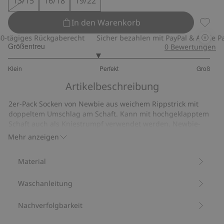
13/15
16/18
19/22
In den Warenkorb
Geripp
tägiges Rückgaberecht
Sicher bezahlen mit PayPal & Apple Pay
Größentreu
0
Bewertungen
2.777777777777778
Klein
Perfekt
Groß
von
Basierend
5
Artikelbeschreibung
auf
9
2er-Pack Socken von Newbie aus weichem Rippstrick mit
Bewertungen
doppeltem Umschlag am Schaft. Kann mit hochgeklapptem
Schaft auch als Kniestrumpf verwendet werden. Newbie-
Logo in allen Größen unter dem Fuß. Nicht mit Anti-Rutsch.
Mehr anzeigen
Aus 77 % Biobaumwolle.
Artikelnummer
:
904896
Material
Waschanleitung
Nachverfolgbarkeit