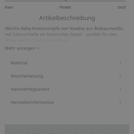
3
Klein
Perfekt
Groß
von
Basierend
5
Artikelbeschreibung
auf
9
Weiche Baby-Kniestrümpfe von Newbie aus Biobaumwolle,
Bewertungen
mit Satinschleife als klassisches Detail – perfekt für den
Alltag und für festliche Anlässe.
Mit 81 % Biobaumwolle.
Mehr anzeigen
Artikelnummer
:
853762
Aus Bio-Baumwolle – GOTS
Material
Waschanleitung
Nachverfolgbarkeit
Herstellerinformaiton