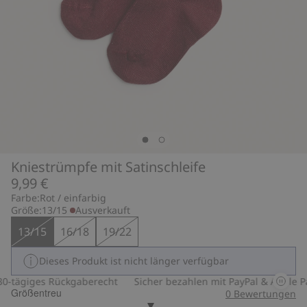
Kniestrümpfe mit Satinschleife
9,99 €
Farbe:
Rot / einfarbig
Größe:
13/15
Ausverkauft
13/15
16/18
19/22
Dieses Produkt ist nicht länger verfügbar
-tägiges Rückgaberecht
Sicher bezahlen mit PayPal & Apple Pa
Größentreu
0
Bewertungen