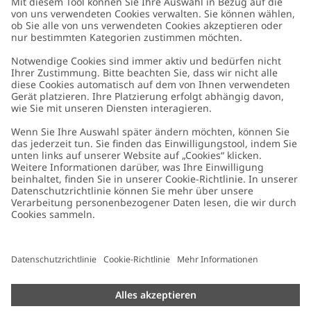
Kundenservice
Kontaktieren Sie uns
Über uns
FAQ
Über Newbie
Germany
Standort ändern
Barrierefreiheit
Nachhaltigkeit
Cookies
Datenschutzrichtlinie
Impressum
Allgemeine Geschäftsbedingungen
Marken-Assets
Cookie-Richtlinie
Presse
Größenratgeber
#YESNEWBIE