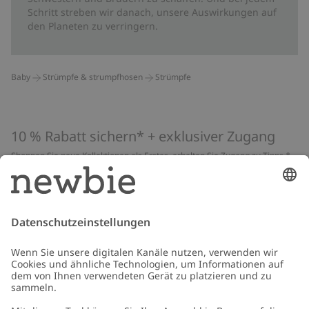
Schritt streben wir danach, unsere Auswirkungen auf
den Planeten zu verringern.
Baby
Strümpfe & strumpfhosen
Strümpfe
10 % Rabatt sichern* + exklusiver Zugang
Shoppen Sie neue Kollektionen als Erstes, erhalten Sie Zugang zu Tipps &
Guides und profitieren Sie von exklusiven Angeboten
*Gilt nur für deine erste Bestellung und ist nicht mit anderen Rabatten
oder Angeboten kombinierbar. Gilt nicht für limitierte Artikel. Lies unsere
Datenschutzrichtlinie
,
FAQ
&
Cookie-Richtlinie
.
E-Mail
Schicken