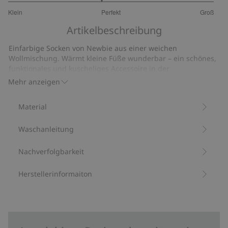
2.8
Klein
Perfekt
Groß
von
Basierend
5
Artikelbeschreibung
auf
10
Einfarbige Socken von Newbie aus einer weichen
Bewertungen
Wollmischung. Wärmt kleine Füße wunderbar – ein schönes,
funktionales und kuscheliges Accessoire in der
Kindergarderobe.
Mehr anzeigen
Mit 68 % zertifizierter Wolle.
Artikelnummer
:
522532
Material
RWS-zertifizierte Wollmischung
Waschanleitung
Nachverfolgbarkeit
Herstellerinformaiton