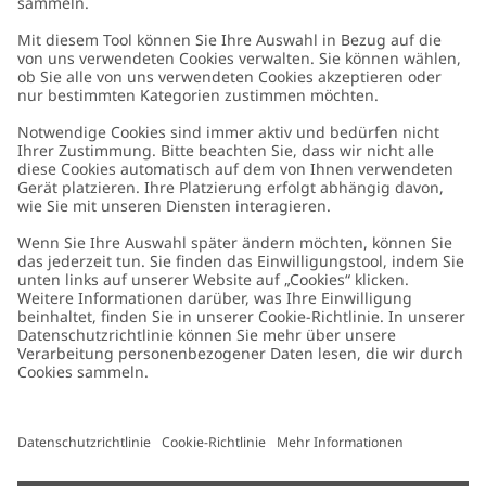
Kundenservice
Kontaktieren Sie uns
Über uns
FAQ
Über Newbie
Germany
Standort ändern
Barrierefreiheit
Nachhaltigkeit
Cookies
Datenschutzrichtlinie
Impressum
Allgemeine Geschäftsbedingungen
Marken-Assets
Cookie-Richtlinie
Presse
Größenratgeber