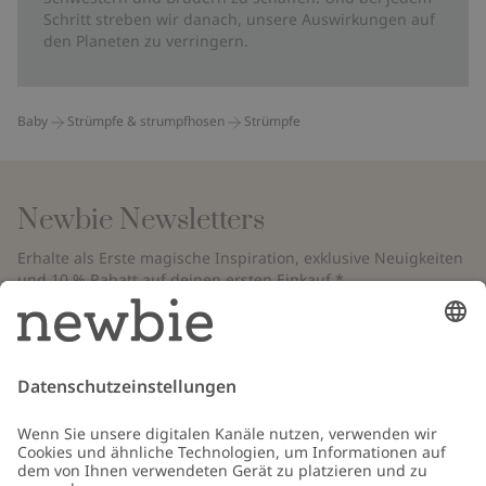
Schritt streben wir danach, unsere Auswirkungen auf
den Planeten zu verringern.
Baby
Strümpfe & strumpfhosen
Strümpfe
Newbie Newsletters
Erhalte als Erste magische Inspiration, exklusive Neuigkeiten
und 10 % Rabatt auf deinen ersten Einkauf.*
*Gilt nur für deine erste Bestellung und ist nicht mit anderen Rabatten
oder Angeboten kombinierbar. Gilt nicht für limitierte Artikel. Bitte
überprüfe deinen Spam-Ordner. Lies unsere
Datenschutzrichtlinie
,
FAQ
&
Cookie-Richtlinie
.
E-Mail
Schicken