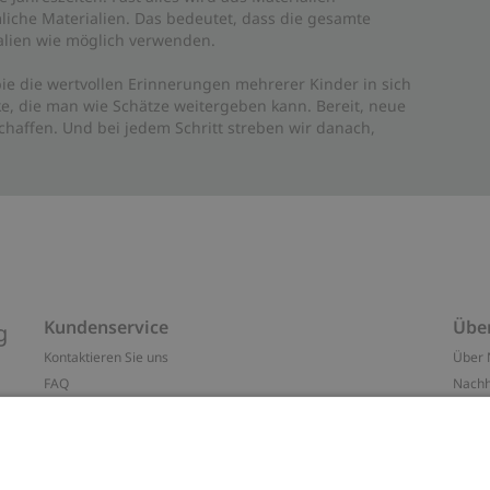
liche Materialien. Das bedeutet, dass die gesamte
rialien wie möglich verwenden.
ie die wertvollen Erinnerungen mehrerer Kinder in sich
e, die man wie Schätze weitergeben kann. Bereit, neue
haffen. Und bei jedem Schritt streben wir danach,
Kundenservice
Übe
g
Kontaktieren Sie uns
Über 
FAQ
Nachh
ten
Barrierefreiheit
Impr
Datenschutzrichtlinie
Marke
Allgemeine Geschäftsbedingungen
Press
Cookie-Richtlinie
#YES