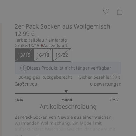
2er-Pack Socken aus Wollgemisch
12,99 €
Farbe:
Hellblau / einfarbig
Größe:
13/15
Ausverkauft
13/15
16/18
19/22
Dieses Produkt ist nicht länger verfügbar
 Pay
30-tägiges Rückgaberecht
Sicher bezahlen mit PayPal & 
Größentreu
0
Bewertungen
3
Klein
Perfekt
Groß
von
Basierend
Artikelbeschreibung
5
auf
2er-Pack Socken von Newbie aus einer weichen,
8
wärmenden Wollmischung. Ein Modell mit
Bewertungen
aufgesticktem Waschbär-Gesicht, das andere mit
breitem Rippstrick. Ein Rutschschutz in den Größen