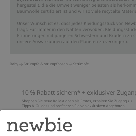
hergestellt, die die Umwelt weniger belasten als herkömm
Baumwolle zertifiziert ist und wir so viele recycelte Mate
Unser Wunsch ist es, dass jedes Kleidungsstück von Newb
trägt. Für immer in den Nähten verwoben. Kleidungsstück
Erinnerungen mit jüngeren Schwestern und Brüdern zu sc
unsere Auswirkungen auf den Planeten zu verringern.
Baby
Strümpfe & strumpfhosen
Strümpfe
10 % Rabatt sichern* + exklusiver Zugan
Shoppen Sie neue Kollektionen als Erstes, erhalten Sie Zugang zu
Tipps & Guides und profitieren Sie von exklusiven Angeboten
*Gilt nur für deine erste Bestellung und ist nicht mit anderen Rabat
oder Angeboten kombinierbar. Gilt nicht für limitierte Artikel. Lies
unsere
Datenschutzrichtlinie
,
FAQ
&
Cookie-Richtlinie
.