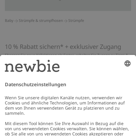
Baby
Strümpfe & strumpfhosen
Strümpfe
10 % Rabatt sichern* + exklusiver Zugang
Shoppen Sie neue Kollektionen als Erstes, erhalten Sie Zugang zu Tipps &
Guides und profitieren Sie von exklusiven Angeboten
*Gilt nur für deine erste Bestellung und ist nicht mit anderen Rabatten
oder Angeboten kombinierbar. Gilt nicht für limitierte Artikel. Lies unsere
Datenschutzrichtlinie
,
FAQ
&
Cookie-Richtlinie
.
E-Mail
Schicken