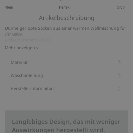
2.857142857142857
Klein
Perfekt
Groß
von
Basierend
5
Artikelbeschreibung
auf
28
Dünne gerippte Socken aus einer warmen Wollmischung für
Bewertungen
Ihr Baby.
Artikelnummer
:
396598
RWS-zertifizierte Wollmischung
Mehr anzeigen
Material
Waschanleitung
Herstellerinformaiton
Langlebiges Design, das mit weniger
Auswirkungen hergestellt wird.