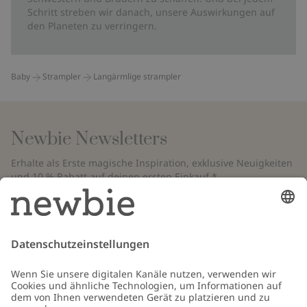
Schritt streben wir danach, unsere Auswirkungen auf
den Planeten zu verringern.
Baby
Strampler
Langärmlige strampler
Newbie Newsletters
Erhalte als Erste magische Inspiration, exklusive Neuigkeiten
und 10 % Rabatt auf deinen ersten Einkauf.*
*Gilt nur für deine erste Bestellung und ist nicht mit anderen Rabatten
oder Angeboten kombinierbar. Gilt nicht für limitierte Artikel. Bitte
überprüfe deinen Spam-Ordner. Lies unsere
Datenschutzrichtlinie
,
FAQ
&
Cookie-Richtlinie
.
E-Mail
Schicken