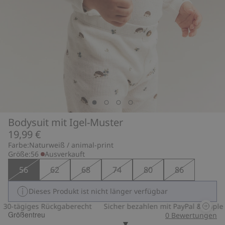
Bodysuit mit Igel-Muster
19,99 €
Farbe:
Naturweiß / animal-print
Größe:
56
Ausverkauft
56
62
68
74
80
86
Dieses Produkt ist nicht länger verfügbar
30-tägiges Rückgaberecht
Sicher bezahlen mit PayPal & Apple P
Größentreu
0
Bewertungen