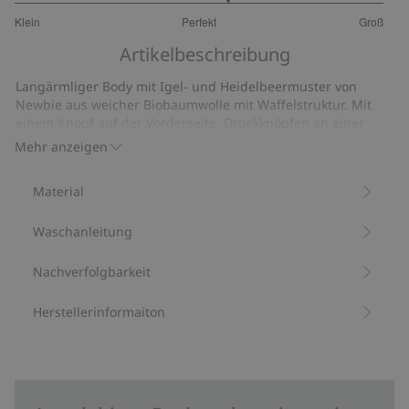
3.307692307692307
Klein
Perfekt
Groß
von
Basierend
5
Artikelbeschreibung
auf
26
Langärmliger Body mit Igel- und Heidelbeermuster von
Bewertungen
Newbie aus weicher Biobaumwolle mit Waffelstruktur. Mit
einem Knopf auf der Vorderseite, Druckknöpfen an einer
Schulter und im Schritt sowie Rippbündchen an den
Mehr anzeigen
Beinöffnungen.
Enthält 95 % Biobaumwolle.
Material
Artikelnummer
:
824045
Bio-Baumwolle –GOTS
Waschanleitung
Nachverfolgbarkeit
Herstellerinformaiton