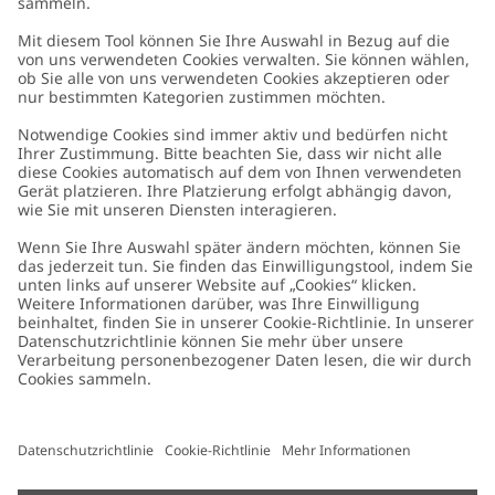
Kundenservice
Kontaktieren Sie uns
Über uns
FAQ
Über Newbie
Germany
Standort ändern
Barrierefreiheit
Nachhaltigkeit
Cookies
Datenschutzrichtlinie
Impressum
Allgemeine Geschäftsbedingungen
Marken-Assets
Cookie-Richtlinie
Presse
Größenratgeber