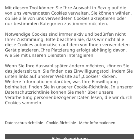
Kundenservice
Kontaktieren Sie uns
Über uns
FAQ
Über Newbie
Germany
Standort ändern
Barrierefreiheit
Nachhaltigkeit
Cookies
Datenschutzrichtlinie
Impressum
Allgemeine Geschäftsbedingungen
Marken-Assets
Cookie-Richtlinie
Presse
Größenratgeber
#YESNEWBIE