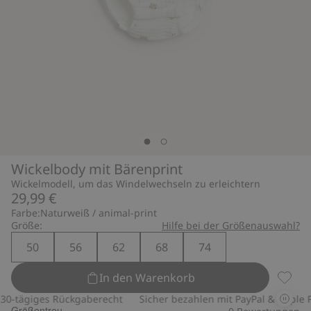
Wickelbody mit Bärenprint
Wickelmodell, um das Windelwechseln zu erleichtern
29,99 €
Farbe:
Naturweiß / animal-print
Größe:
Hilfe bei der Größenauswahl?
50
56
62
68
74
In den Warenkorb
Wickel
-tägiges Rückgaberecht
Sicher bezahlen mit PayPal & Apple Pa
Größentreu