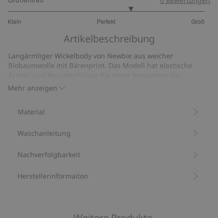
0
Bewertungen
3.5
Klein
Perfekt
Groß
von
Basierend
5
Artikelbeschreibung
auf
4
Langärmliger Wickelbody von Newbie aus weicher
Bewertungen
Biobaumwolle mit Bärenprint. Das Modell hat elastische
Ärmel- und Beinabschlüsse für einen bequemen Sitz.
Bindebänder an der Vorderseite und verdeckte Druckknöpfe
Mehr anzeigen
an Zwickel und Seite erleichtern das An- und Ausziehen.
Aus 100 % Biobaumwolle.
Material
Artikelnummer
:
819391
Bio-Baumwolle –GOTS
Waschanleitung
Nachverfolgbarkeit
Herstellerinformaiton
Weitere Produkte