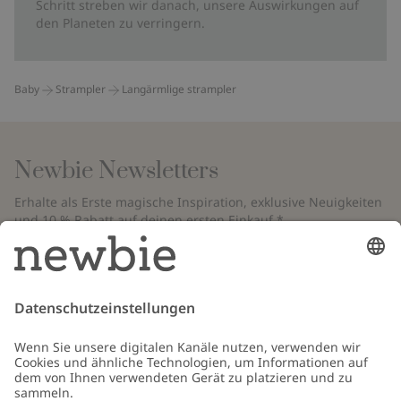
Schritt streben wir danach, unsere Auswirkungen auf
den Planeten zu verringern.
Baby
Strampler
Langärmlige strampler
Newbie Newsletters
Erhalte als Erste magische Inspiration, exklusive Neuigkeiten
und 10 % Rabatt auf deinen ersten Einkauf.*
*Gilt nur für deine erste Bestellung und ist nicht mit anderen Rabatten
oder Angeboten kombinierbar. Gilt nicht für limitierte Artikel. Bitte
überprüfe deinen Spam-Ordner. Lies unsere
Datenschutzrichtlinie
,
FAQ
&
Cookie-Richtlinie
.
E-Mail
Schicken