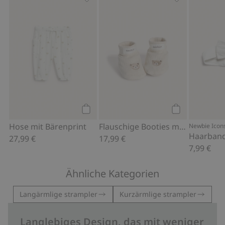
Hose mit Bärenprint, Zu Favoriten hi
Flauschige Boo
Kaufen
Kaufen
Hose mit Bärenprint
Flauschige Booties mit Teddy
Newbie Icon
Haarband
27,99 €
17,99 €
7,99 €
Ähnliche Kategorien
Langärmlige strampler
Kurzärmlige strampler
Langlebiges Design, das mit weniger