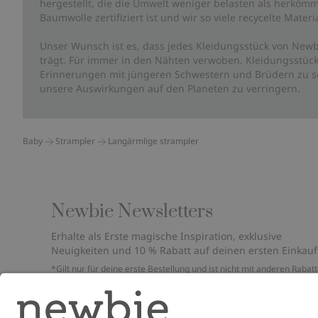
hergestellt, die die Umwelt weniger belasten als herkömm
Baumwolle zertifiziert ist und wir so viele recycelte Mate
Unser Wunsch ist es, dass jedes Kleidungsstück von Newb
trägt. Für immer in den Nähten verwoben. Kleidungsstück
Erinnerungen mit jüngeren Schwestern und Brüdern zu sc
unsere Auswirkungen auf den Planeten zu verringern.
Baby
Strampler
Langärmlige strampler
Newbie Newsletters
Erhalte als Erste magische Inspiration, exklusive
Neuigkeiten und 10 % Rabatt auf deinen ersten Einkauf
*Gilt nur für deine erste Bestellung und ist nicht mit anderen Rabat
oder Angeboten kombinierbar. Gilt nicht für limitierte Artikel. Bitte
überprüfe deinen Spam-Ordner. Lies unsere
Datenschutzrichtlinie
,
FAQ
&
Cookie-Richtlinie
.