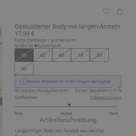
Gemusterter Body mit langen Ärmeln
17,99 €
Farbe:
Hellbeige / animal-print
Größe:
56
Ausverkauft
56
62
68
74
80
86
Dieses Produkt ist nicht länger verfügbar
30-tägiges Rückgaberecht
Sicher bezahlen mit PayPal & Appl
Größentreu
0
Bewertungen
3.125
Klein
Perfekt
Groß
von
Basierend
Artikelbeschreibung
5
auf
Langärmliger Body von Newbie aus weicher
64