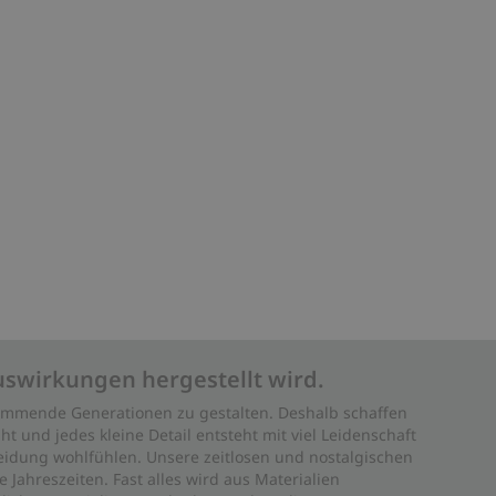
uswirkungen hergestellt wird.
 kommende Generationen zu gestalten. Deshalb schaffen
ht und jedes kleine Detail entsteht mit viel Leidenschaft
leidung wohlfühlen. Unsere zeitlosen und nostalgischen
Jahreszeiten. Fast alles wird aus Materialien