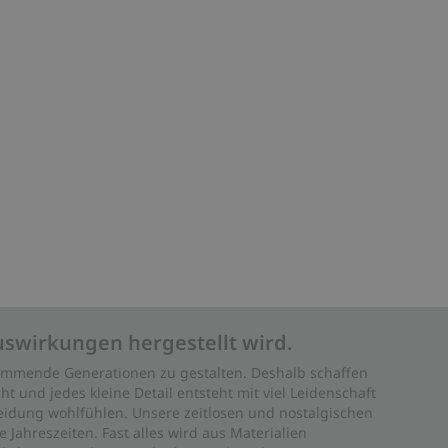
uswirkungen hergestellt wird.
 kommende Generationen zu gestalten. Deshalb schaffen
ht und jedes kleine Detail entsteht mit viel Leidenschaft
leidung wohlfühlen. Unsere zeitlosen und nostalgischen
Jahreszeiten. Fast alles wird aus Materialien