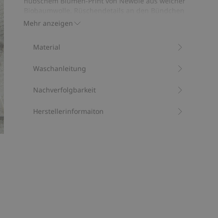
hübschem Blumen-Print von Newbie aus weicher
Bewertungen
Biobaumwolle. Rüschendetails an den Bündchen
mit weichen Gummizügen sorgen für eine
Mehr anzeigen
besonders charmante Note. Der Ausschnitt ist mit
dekorativ gezackten Picotkanten versehen.
Material
Druckknöpfe hinten und am Zwickel erleichtern das
An- und Ausziehen. Perfekt für einen Geschwister-
Waschanleitung
Partnerlook und als kuscheliger Begleiter.
Enthält 95 % Biobaumwolle.
Artikelnummer
:
476218
Nachverfolgbarkeit
Bio-Baumwolle –GOTS
Herstellerinformaiton